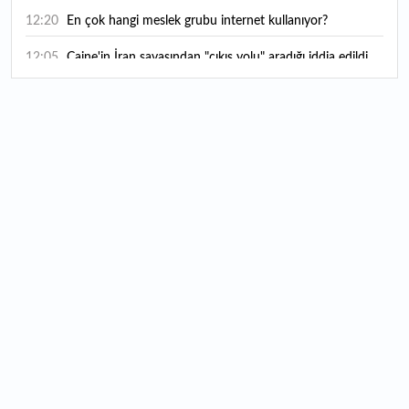
12:20
En çok hangi meslek grubu internet kullanıyor?
12:05
Caine'in İran savaşından "çıkış yolu" aradığı iddia edildi
11:54
"Esnaf ve sanatkara bu yılın ilk yarısında yaklaşık 75
milyar lira finansman sağladık"
11:52
Yaratıcılık ve ticaret bir araya geldi: İşte İstanbul'un yeni
girişimcilik alanı
11:35
Alarko Holding'den stratejik satın alma: Carrier'ın
paylarının tamamını devralıyor
11:34
Turizmcilerin yüzünü güldüren hareketlilik: Festival
bölgeye canlılık getirdi
11:23
Küresel piyasalarda yeni haftada takip edilecek 4 gelişme
hangileri olacak?