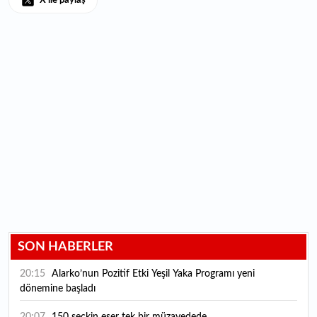
X ile paylaş
SON HABERLER
20:15
Alarko’nun Pozitif Etki Yeşil Yaka Programı yeni
dönemine başladı
20:07
150 seçkin eser tek bir müzayedede