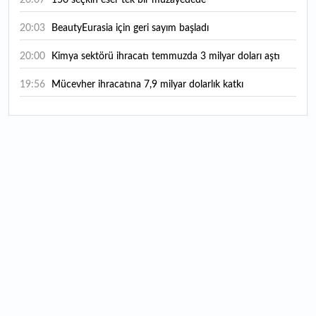
20:03
BeautyEurasia için geri sayım başladı
20:00
Kimya sektörü ihracatı temmuzda 3 milyar doları aştı
19:56
Mücevher ihracatına 7,9 milyar dolarlık katkı
18:21
Güç elektroniğinde küresel oyun kurucu olmayı
hedefliyor
17:38
ABD'den 125 milyar dolarlık tahvil ihracı: İhale takvimi
açıklandı
16:55
Malta bayraklı dev kruvaziyer Marmaris'te: Binlerce
turist ilçeye geldi
16:44
Şeftali fiyatları 1 günde yarıya düştü: İşte nedeni...
16:22
Fatih'te tarihin izleri korunuyor: Osmanlı hazireleri
restore ediliyor