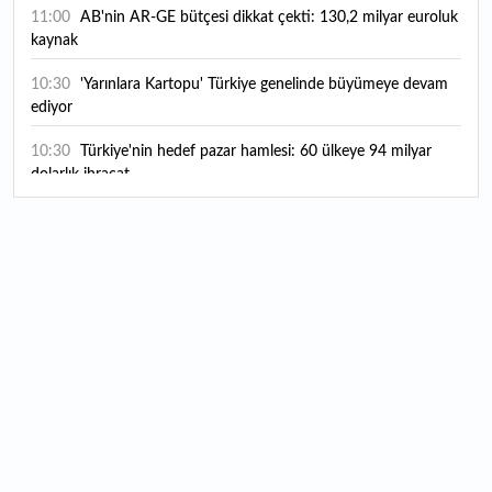
11:00
AB'nin AR-GE bütçesi dikkat çekti: 130,2 milyar euroluk
kaynak
10:30
'Yarınlara Kartopu' Türkiye genelinde büyümeye devam
ediyor
10:30
Türkiye'nin hedef pazar hamlesi: 60 ülkeye 94 milyar
dolarlık ihracat
10:20
Vakıfbank 2026 yılı ilk yarı finansal sonuçlarını açıkladı
10:00
ABD Savunma Bakanlığı, UFO'lar hakkında yeni belgeler
yayımladı
09:57
EPDK'dan Petrol Ofisi kararı: Bazı tarifeler değişti
09:46
İş Bankası Grubu üst yönetiminde görev değişimi
09:37
Küresel gıda fiyatları yükseldi: Son 3,5 yılın zirvesini
gördü
09:35
Borsada geçen hafta yeni iş ilişkisi duyuran 9 şirket var