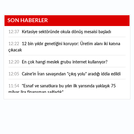
SON HABERLER
12:37
Kırtasiye sektöründe okula dönüş mesaisi başladı
12:22
12 bin yıldır genetiğini koruyor: Üretim alanı iki katına
çıkacak
12:20
En çok hangi meslek grubu internet kullanıyor?
12:05
Caine'in İran savaşından "çıkış yolu" aradığı iddia edildi
11:54
"Esnaf ve sanatkara bu yılın ilk yarısında yaklaşık 75
milyar lira finansman sağladık"
11:52
Yaratıcılık ve ticaret bir araya geldi: İşte İstanbul'un yeni
girişimcilik alanı
11:35
Alarko Holding'den stratejik satın alma: Carrier'ın
paylarının tamamını devralıyor