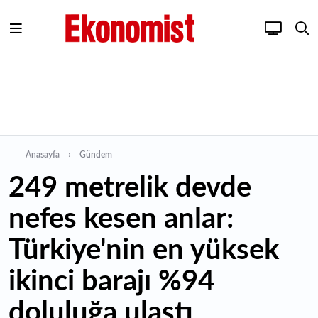
Anasayfa
Gündem
249 metrelik devde
nefes kesen anlar:
Türkiye'nin en yüksek
ikinci barajı %94
doluluğa ulaştı