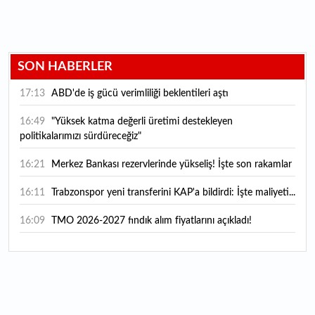
SON HABERLER
17:13
ABD'de iş gücü verimliliği beklentileri aştı
16:49
"Yüksek katma değerli üretimi destekleyen
politikalarımızı sürdüreceğiz"
16:21
Merkez Bankası rezervlerinde yükseliş! İşte son rakamlar
16:11
Trabzonspor yeni transferini KAP'a bildirdi: İşte maliyeti...
16:09
TMO 2026-2027 fındık alım fiyatlarını açıkladı!
15:59
Bankacılık sektörünün toplam mevduatı geriledi
15:07
Yabancı yatırımcı hissede satışa döndü
14:39
KKM'de düşüş sürüyor: Bakiye 157 milyon liraya geriledi