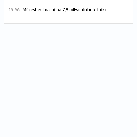
19:56
Mücevher ihracatına 7,9 milyar dolarlık katkı
18:21
Güç elektroniğinde küresel oyun kurucu olmayı
hedefliyor
17:38
ABD'den 125 milyar dolarlık tahvil ihracı: İhale takvimi
açıklandı
16:55
Malta bayraklı dev kruvaziyer Marmaris'te: Binlerce
turist ilçeye geldi
16:44
Şeftali fiyatları 1 günde yarıya düştü: İşte nedeni...
16:22
Fatih'te tarihin izleri korunuyor: Osmanlı hazireleri
restore ediliyor