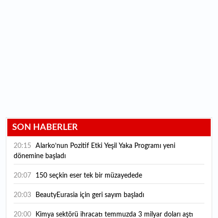
SON HABERLER
20:15
Alarko’nun Pozitif Etki Yeşil Yaka Programı yeni
dönemine başladı
20:07
150 seçkin eser tek bir müzayedede
20:03
BeautyEurasia için geri sayım başladı
20:00
Kimya sektörü ihracatı temmuzda 3 milyar doları aştı