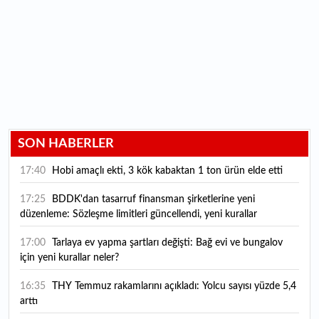
SON HABERLER
17:40
Hobi amaçlı ekti, 3 kök kabaktan 1 ton ürün elde etti
17:25
BDDK'dan tasarruf finansman şirketlerine yeni
düzenleme: Sözleşme limitleri güncellendi, yeni kurallar
yürürlüğe girdi
17:00
Tarlaya ev yapma şartları değişti: Bağ evi ve bungalov
için yeni kurallar neler?
16:35
THY Temmuz rakamlarını açıkladı: Yolcu sayısı yüzde 5,4
arttı