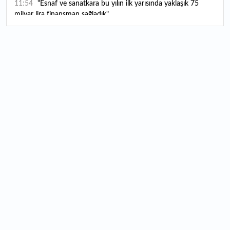
11:54
"Esnaf ve sanatkara bu yılın ilk yarısında yaklaşık 75
milyar lira finansman sağladık"
11:52
Yaratıcılık ve ticaret bir araya geldi: İşte İstanbul'un yeni
girişimcilik alanı
11:35
Alarko Holding'den stratejik satın alma: Carrier'ın
paylarının tamamını devralıyor
11:34
Turizmcilerin yüzünü güldüren hareketlilik: Festival
bölgeye canlılık getirdi
11:23
Küresel piyasalarda yeni haftada takip edilecek 4 gelişme
hangileri olacak?
11:05
Borsada bu hafta en çok kazandıran ve kaybettiren 3
hisse