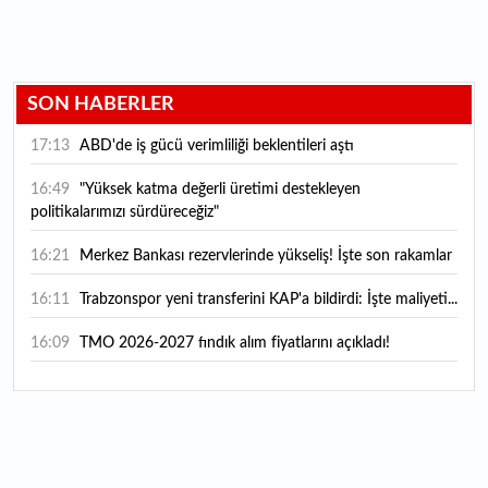
SON HABERLER
17:13
ABD'de iş gücü verimliliği beklentileri aştı
16:49
"Yüksek katma değerli üretimi destekleyen
politikalarımızı sürdüreceğiz"
16:21
Merkez Bankası rezervlerinde yükseliş! İşte son rakamlar
16:11
Trabzonspor yeni transferini KAP'a bildirdi: İşte maliyeti...
16:09
TMO 2026-2027 fındık alım fiyatlarını açıkladı!
15:59
Bankacılık sektörünün toplam mevduatı geriledi
15:07
Yabancı yatırımcı hissede satışa döndü
14:39
KKM'de düşüş sürüyor: Bakiye 157 milyon liraya geriledi