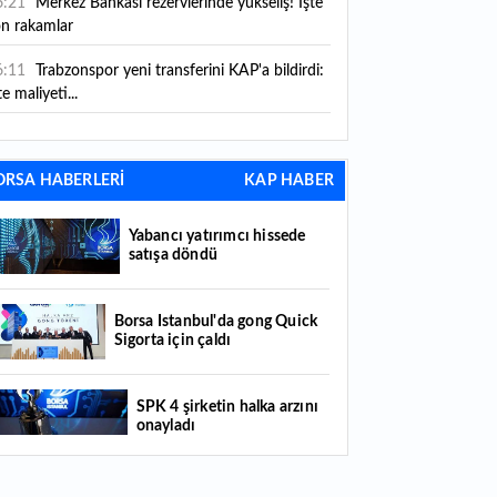
6:21
Merkez Bankası rezervlerinde yükseliş! İşte
on rakamlar
6:11
Trabzonspor yeni transferini KAP'a bildirdi:
te maliyeti...
6:09
TMO 2026-2027 fındık alım fiyatlarını
ıkladı!
ORSA HABERLERİ
KAP HABER
5:59
Bankacılık sektörünün toplam mevduatı
riledi
Yabancı yatırımcı hissede
satışa döndü
5:07
Yabancı yatırımcı hissede satışa döndü
4:39
KKM'de düşüş sürüyor: Bakiye 157 milyon
Borsa İstanbul'da gong Quick
Sigorta için çaldı
raya geriledi
4:29
Türkiye'de her 4 kişiden 3'ü internet
SPK 4 şirketin halka arzını
nkacılığı kullanıyor
onayladı
4:26
Türkiye'nin 2026 dijital karnesi: En çok
llanılan ilk 3 uygulama hangileri oldu?
Borsada hisseleri yüzde 375