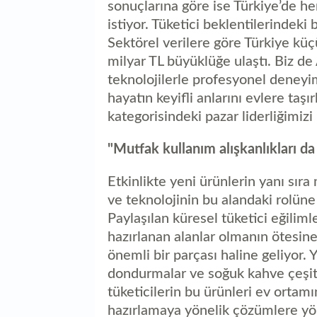
sonuçlarına göre ise Türkiye’de her
istiyor. Tüketici beklentilerindek
Sektörel verilere göre Türkiye küçü
milyar TL büyüklüğe ulaştı. Biz de A
teknolojilerle profesyonel deneyimi 
hayatın keyifli anlarını evlere taş
kategorisindeki pazar liderliğimi
"Mutfak kullanım alışkanlıkları da
Etkinlikte yeni ürünlerin yanı sıra
ve teknolojinin bu alandaki rolüne 
Paylaşılan küresel tüketici eğilim
hazırlanan alanlar olmanın ötesi
önemli bir parçası haline geliyor. 
dondurmalar ve soğuk kahve çeşitler
tüketicilerin bu ürünleri ev ortamın
hazırlamaya yönelik çözümlere yöne