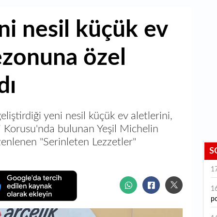
ni nesil küçük ev
sezonuna özel
dı
iştirdiği yeni nesil küçük ev aletlerini,
i Korusu'nda bulunan Yeşil Michelin
zenlenen "Serinleten Lezzetler"
S
1
1
po