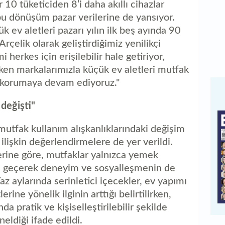
 10 tüketiciden 8’i daha akıllı cihazlar
i bu dönüşüm pazar verilerine de yansıyor.
k ev aletleri pazarı yılın ilk beş ayında 90
rçelik olarak geliştirdiğimiz yenilikçi
herkes için erişilebilir hale getiriyor,
ırken markalarımızla küçük ev aletleri mutfak
zi korumaya devam ediyoruz."
 değişti"
 mutfak kullanım alışkanlıklarındaki değişim
ilişkin değerlendirmelere de yer verildi.
lerine göre, mutfaklar yalnızca yemek
ne geçerek deneyim ve sosyalleşmenin de
Yaz aylarında serinletici içecekler, ev yapımı
ine yönelik ilginin arttığı belirtilirken,
da pratik ve kişiselleştirilebilir şekilde
ldiği ifade edildi.