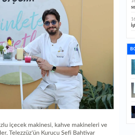
1
s
1
İş
1
aç
B
1
ge
1
1
li
1
ba
1
zlu içecek makinesi, kahve makineleri ve
ku
nler, Telezzüz'ün Kurucu Şefi Bahtiyar