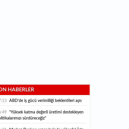
ON HABERLER
7:13
ABD'de iş gücü verimliliği beklentileri aştı
6:49
"Yüksek katma değerli üretimi destekleyen
litikalarımızı sürdüreceğiz"