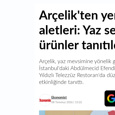
Arçelik'ten ye
aletleri: Yaz 
ürünler tanıtıl
Arçelik, yaz mevsimine yönelik gel
İstanbul'daki Abdülmecid Efend
Yıldızlı Telezzüz Restoran'da dü
etkinliğinde tanıttı.
Ekonomist
08 Temmuz 2026 | 13:22