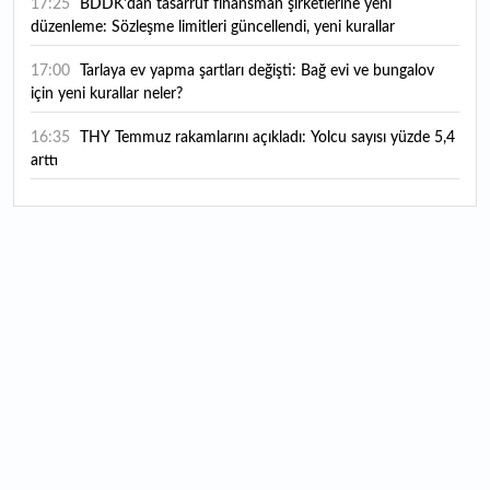
17:25
BDDK'dan tasarruf finansman şirketlerine yeni
düzenleme: Sözleşme limitleri güncellendi, yeni kurallar
yürürlüğe girdi
17:00
Tarlaya ev yapma şartları değişti: Bağ evi ve bungalov
için yeni kurallar neler?
16:35
THY Temmuz rakamlarını açıkladı: Yolcu sayısı yüzde 5,4
arttı
16:27
Piyasaların beklediği veri geldi: ABD tarım dışı istihdam
rakamları açıklandı
16:24
Çitlekçi halka arz oluyor: Talep toplama tarihi ve hisse
fiyatı belli oldu
16:10
ABD Başkanı Trump, İran'ın anlaşma yapmak istediğini
savundu
16:04
Boğaz’ın kıtaları birleştiren ruhu Memorial Sanat
Galerilerinde
16:01
Hafta sonu hava nasıl olacak?