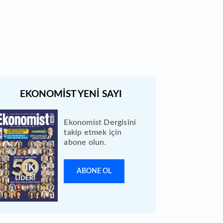
Bewen Enerji halka arzı ileri bir
tarihe ertelendi
Ekonomist Dergisini
takip etmek için
abone olun.
ABONE OL