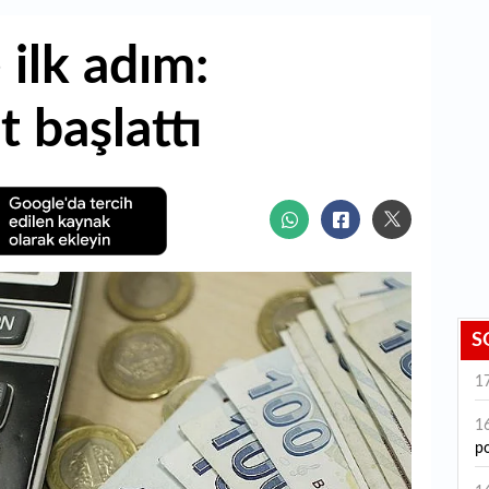
 ilk adım:
 başlattı
S
1
1
po