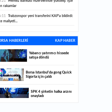
6:21
Merkez Bankası rezervlerinde yükseliş! İşte
on rakamlar
6:11
Trabzonspor yeni transferini KAP'a bildirdi:
te maliyeti...
6:09
TMO 2026-2027 fındık alım fiyatlarını
ıkladı!
ORSA HABERLERİ
KAP HABER
5:59
Bankacılık sektörünün toplam mevduatı
riledi
Yabancı yatırımcı hissede
satışa döndü
5:07
Yabancı yatırımcı hissede satışa döndü
4:39
KKM'de düşüş sürüyor: Bakiye 157 milyon
Borsa İstanbul'da gong Quick
Sigorta için çaldı
raya geriledi
4:29
Türkiye'de her 4 kişiden 3'ü internet
SPK 4 şirketin halka arzını
nkacılığı kullanıyor
onayladı
4:26
Türkiye'nin 2026 dijital karnesi: En çok
llanılan ilk 3 uygulama hangileri oldu?
Borsada hisseleri yüzde 375