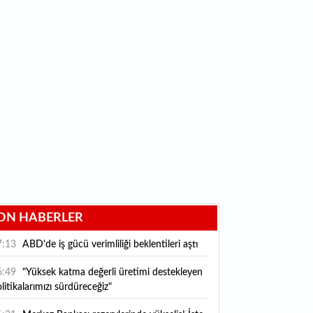
ON HABERLER
7:13
ABD'de iş gücü verimliliği beklentileri aştı
6:49
"Yüksek katma değerli üretimi destekleyen
litikalarımızı sürdüreceğiz"