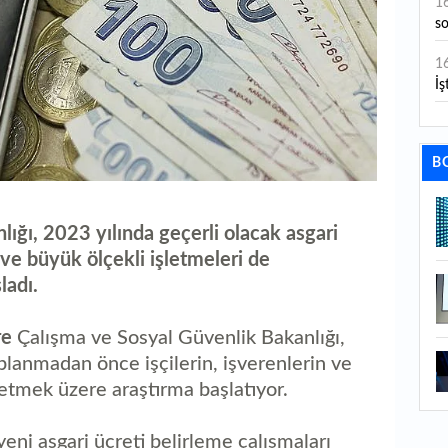
1
s
1
İş
1
aç
B
1
ge
ığı, 2023 yılında geçerli olacak asgari
1
 ve büyük ölçekli işletmeleri de
ladı.
1
li
re
Çalışma ve Sosyal Güvenlik Bakanlığı,
1
lanmadan önce işçilerin, işverenlerin ve
ba
etmek üzere araştırma başlatıyor.
1
ku
yeni asgari ücreti belirleme çalışmaları