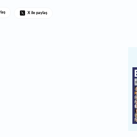
ylaş
X ile paylaş