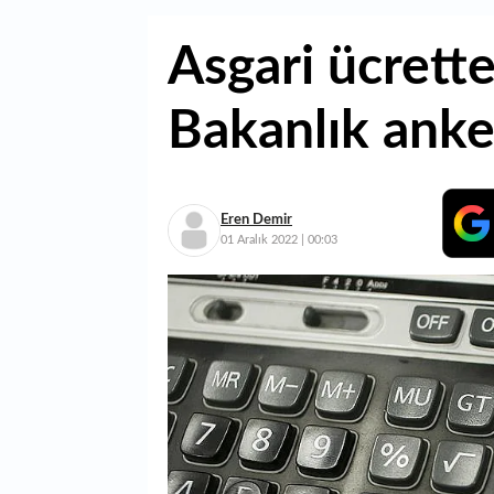
Asgari ücrette
Bakanlık anket
Eren Demir
01 Aralık 2022 | 00:03