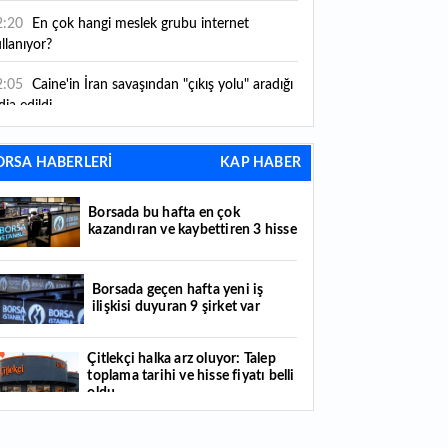
2:20
En çok hangi meslek grubu internet
llanıyor?
2:05
Caine'in İran savaşından "çıkış yolu" aradığı
dia edildi
1:54
"Esnaf ve sanatkara bu yılın ilk yarısında
ORSA HABERLERİ
KAP HABER
klaşık 75 milyar lira finansman sağladık"
1:52
Yaratıcılık ve ticaret bir araya geldi: İşte
Borsada bu hafta en çok
tanbul'un yeni girişimcilik alanı
kazandıran ve kaybettiren 3 hisse
1:35
Alarko Holding'den stratejik satın alma:
rrier'ın paylarının tamamını devralıyor
Borsada geçen hafta yeni iş
ilişkisi duyuran 9 şirket var
1:34
Turizmcilerin yüzünü güldüren hareketlilik:
stival bölgeye canlılık getirdi
Çitlekçi halka arz oluyor: Talep
toplama tarihi ve hisse fiyatı belli
1:23
Küresel piyasalarda yeni haftada takip
oldu
ilecek 4 gelişme hangileri olacak?
Türker VEYAŞ halka arzında talep