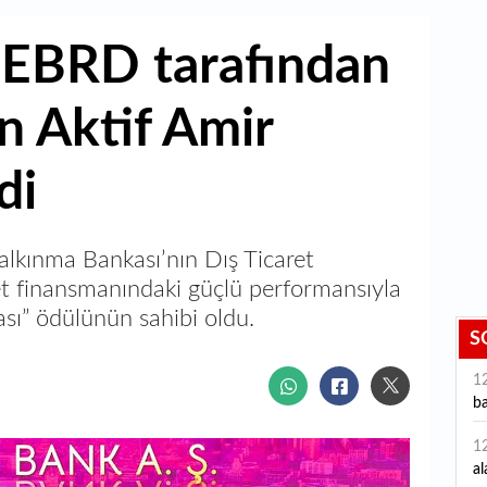
 EBRD tarafından
n Aktif Amir
di
lkınma Bankası’nın Dış Ticaret
et finansmanındaki güçlü performansıyla
ası” ödülünün sahibi oldu.
S
1
ba
1
al