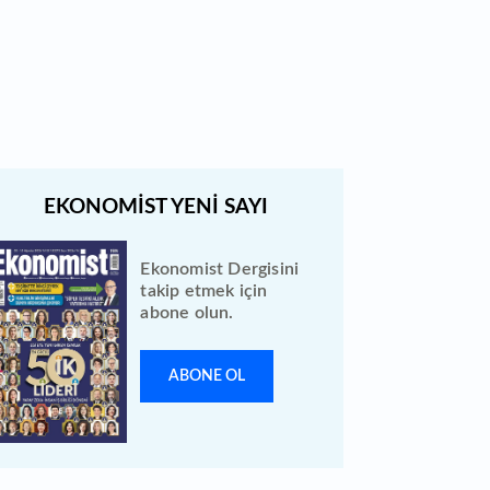
Türk Hava Yolları 2026 ilk yarı
bilanço verilerini KAP'a bildirdi
Ekonomist Dergisini
takip etmek için
abone olun.
ABONE OL