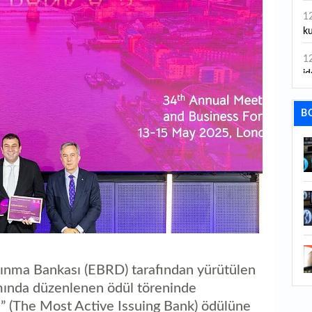
1
ku
1
id
1
B
ya
1
İs
1
Ca
1
Fe
ınma Bankası (EBRD) tarafından yürütülen
1
mında düzenlenen ödül töreninde
ed
ı” (The Most Active Issuing Bank) ödülüne