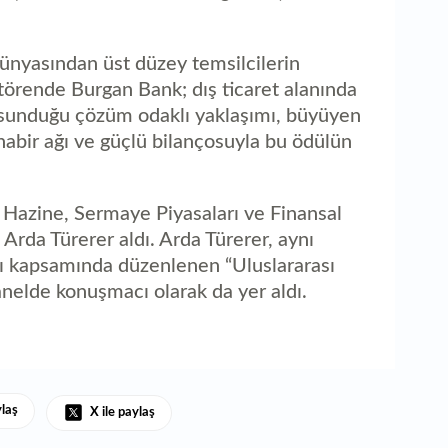
1
ka
dünyasından üst düzey temsilcilerin
 törende Burgan Bank; dış ticaret alanında
 sunduğu çözüm odaklı yaklaşımı, büyüyen
habir ağı ve güçlü bilançosuyla bu ödülün
Hazine, Sermaye Piyasaları ve Finansal
rda Türerer aldı. Arda Türerer, aynı
sı kapsamında düzenlenen “Uluslararası
anelde konuşmacı olarak da yer aldı.
ylaş
X ile paylaş