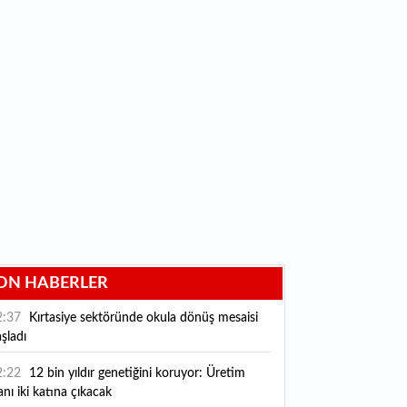
ON HABERLER
2:37
Kırtasiye sektöründe okula dönüş mesaisi
şladı
2:22
12 bin yıldır genetiğini koruyor: Üretim
anı iki katına çıkacak