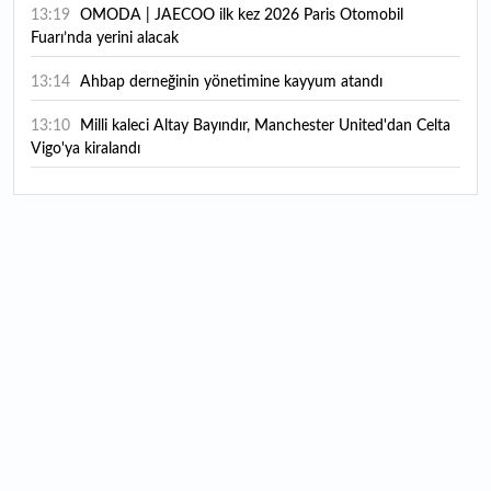
13:19
OMODA | JAECOO ilk kez 2026 Paris Otomobil
Fuarı’nda yerini alacak
13:14
Ahbap derneğinin yönetimine kayyum atandı
13:10
Milli kaleci Altay Bayındır, Manchester United'dan Celta
Vigo'ya kiralandı
13:07
Borsa İstanbul’da yılın ilk 7 ayında en çok hangi spor
hissesi kazandırdı?
12:47
Hafta içi memur, hafta sonu üretici: Çocukluk merakını
markaya dönüştürdü
12:45
Harry Potter severlerin hayalini süsleyen tarihi malikane
satışa çıktı: Fiyatı görenler şaşırıyor
12:18
Teknoloji devine ağır darbe: ABD'de çocukların ruh
sağlığını bozmaktan toplamda yaklaşık 1 milyar dolarlık ceza
12:15
Bu meyve üreticiye yeni kazanç kapısı oldu: Her parçası
ekonomiye kazandırılıyor