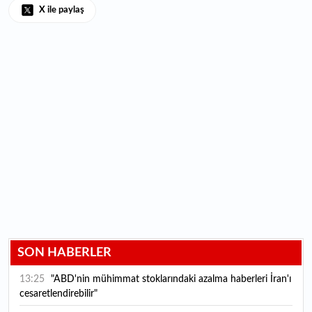
X ile paylaş
SON HABERLER
13:25
"ABD'nin mühimmat stoklarındaki azalma haberleri İran'ı
cesaretlendirebilir"