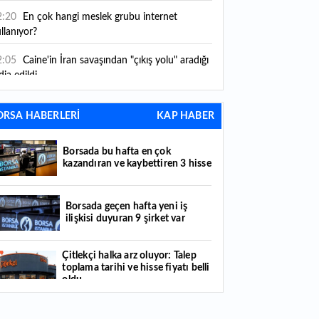
2:20
En çok hangi meslek grubu internet
llanıyor?
2:05
Caine'in İran savaşından "çıkış yolu" aradığı
dia edildi
1:54
"Esnaf ve sanatkara bu yılın ilk yarısında
ORSA HABERLERİ
KAP HABER
klaşık 75 milyar lira finansman sağladık"
1:52
Yaratıcılık ve ticaret bir araya geldi: İşte
Borsada bu hafta en çok
tanbul'un yeni girişimcilik alanı
kazandıran ve kaybettiren 3 hisse
1:35
Alarko Holding'den stratejik satın alma:
rrier'ın paylarının tamamını devralıyor
Borsada geçen hafta yeni iş
ilişkisi duyuran 9 şirket var
1:34
Turizmcilerin yüzünü güldüren hareketlilik:
stival bölgeye canlılık getirdi
Çitlekçi halka arz oluyor: Talep
toplama tarihi ve hisse fiyatı belli
1:23
Küresel piyasalarda yeni haftada takip
oldu
ilecek 4 gelişme hangileri olacak?
Türker VEYAŞ halka arzında talep