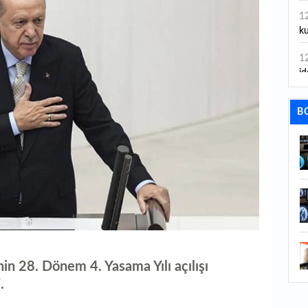
1
ku
1
id
1
B
ya
1
İs
1
Ca
1
Fe
 28. Dönem 4. Yasama Yılı açılışı
1
.
ed