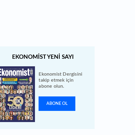
Türk Hava Yolları 2026 ilk yarı
bilanço verilerini KAP'a bildirdi
Ekonomist Dergisini
takip etmek için
abone olun.
ABONE OL