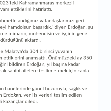
1
2023'teki Kahramanmaraş merkezli
ka
m ettiklerini hatırlattı.
ahmetle andığımız vatandaşlarımızı geri
lmeyi hamdolsun başardık." diyen Erdoğan, şu
erce mimarın, mühendisin ve işçinin gece
dürdüğünü aktardı.
e Malatya'da 304 bininci yuvanın
im ettiklerini anımsattı. Önümüzdeki ay 350
ğini bildiren Erdoğan, yıl başına kadar
k sahibi ailelere teslim etmek için canla
ın hanelerinde gönül huzuruyla, sağlık ve
 Erdoğan, yeni iş yerleri teslim edilen
i kazançlar diledi.