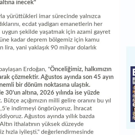
altına inecek"
la yürüttükleri imar sürecinde yalnızca
adıklarını, ecdat yadigarı emanetlerin her
ına uygun şekilde yaşatmak için azami gayret
Bugüne kadar deprem bölgemiz için kamu
 lira, yani yaklaşık 90 milyar dolarlık
paylaşan Erdoğan, "
Önceliğimiz, halkımızın
olarak çözmektir. Ağustos ayında son 45 ayın
emli bir dönüm noktasına ulaştık.
e 30'un altına, 2026 yılında ise yüzde
z.
Bütçe açığımızın milli gelire oranını bu yıl
,5'e indirmeyi öngörüyoruz. İhracat
idiyoruz. Ağustos ayında yıllık bazda
 Altın ithalatının yüksek düzeyde
hızla iyileşti." değerlendirmesinde