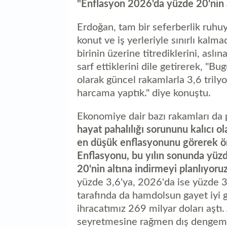
"Enflasyon 2026'da yüzde 20'nin 
Erdoğan, tam bir seferberlik ruhuy
konut ve iş yerleriyle sınırlı kalm
birinin üzerine titrediklerini, asl
sarf ettiklerini dile getirerek, "
olarak güncel rakamlarla 3,6 trilyon
harcama yaptık." diye konuştu.
Ekonomiye dair bazı rakamları da 
hayat pahalılığı sorununu kalıcı 
en düşük enflasyonunu görerek ön
Enflasyonu, bu yılın sonunda yüzd
20'nin altına indirmeyi planlıyoru
yüzde 3,6'ya, 2026'da ise yüzde 3
tarafında da hamdolsun gayet iyi g
ihracatımız 269 milyar doları aştı.
seyretmesine rağmen dış dengemiz 