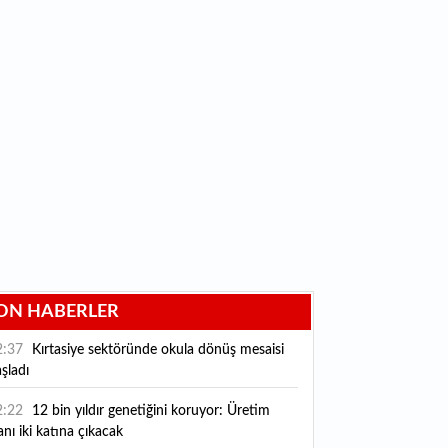
ON HABERLER
2:37
Kırtasiye sektöründe okula dönüş mesaisi
şladı
2:22
12 bin yıldır genetiğini koruyor: Üretim
anı iki katına çıkacak