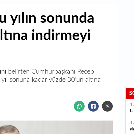
u yılın sonunda
ltına indirmeyi
ğını belirten Cumhurbaşkanı Recep
 yıl sonuna kadar yüzde 30'un altına
S
1
ba
1
al