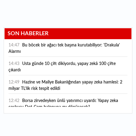
SON HABERLER
14:47
Bu böcek bir ağacı tek başına kurutabiliyor: 'Drakula'
Alarmı
14:43
Usta günde 10 çift dikiyordu, yapay zekâ 100 çifte
çıkardı
12:49
Hazine ve Maliye Bakanlığından yapay zeka hamlesi: 2
milyar TL'lik risk tespit edildi
12:42
Borsa zirvedeyken ünlü yatırımcı uyardı: Yapay zeka
coşkusu Dot-Com balonuna mı dönüşecek?
12:10
"Şu anda ABD ile herhangi bir müzakere yürütmüyoruz"
12:07
YKS tercih süreci yarın sona eriyor