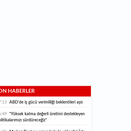
ON HABERLER
7:13
ABD'de iş gücü verimliliği beklentileri aştı
6:49
"Yüksek katma değerli üretimi destekleyen
litikalarımızı sürdüreceğiz"