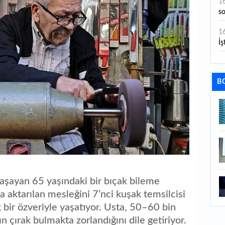
1
s
1
İş
1
aç
B
1
ge
1
1
li
1
aşayan 65 yaşındaki bir bıçak bileme
ba
a aktarılan mesleğini 7’nci kuşak temsilcisi
1
k bir özveriyle yaşatıyor. Usta, 50–60 bin
ku
n çırak bulmakta zorlandığını dile getiriyor.