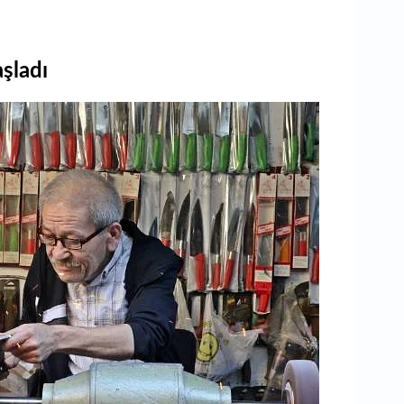
şladı