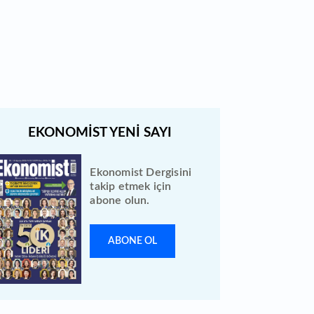
Bewen Enerji halka arzı ileri bir
tarihe ertelendi
Ekonomist Dergisini
takip etmek için
abone olun.
ABONE OL