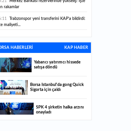
6:21
Merkez Bankası rezervlerinde yükseliş! İşte
on rakamlar
6:11
Trabzonspor yeni transferini KAP'a bildirdi:
te maliyeti...
6:09
TMO 2026-2027 fındık alım fiyatlarını
ıkladı!
ORSA HABERLERİ
KAP HABER
5:59
Bankacılık sektörünün toplam mevduatı
riledi
Yabancı yatırımcı hissede
satışa döndü
5:07
Yabancı yatırımcı hissede satışa döndü
4:39
KKM'de düşüş sürüyor: Bakiye 157 milyon
Borsa İstanbul'da gong Quick
Sigorta için çaldı
raya geriledi
4:29
Türkiye'de her 4 kişiden 3'ü internet
SPK 4 şirketin halka arzını
nkacılığı kullanıyor
onayladı
4:26
Türkiye'nin 2026 dijital karnesi: En çok
llanılan ilk 3 uygulama hangileri oldu?
Borsada hisseleri yüzde 375