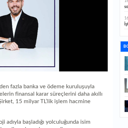
1
s
1
İş
1
aç
B
1
ge
1
1
’den fazla banka ve ödeme kuruluşuyla
li
lerin finansal karar süreçlerini daha akıllı
1
Şirket, 15 milyar TL’lik işlem hacmine
ba
1
ji adıyla başladığı yolculuğunda isim
ku