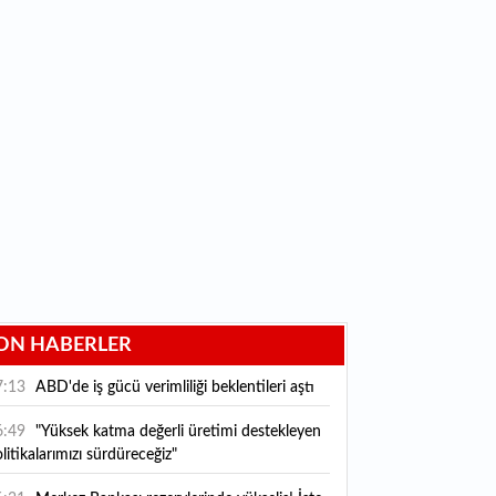
ON HABERLER
7:13
ABD'de iş gücü verimliliği beklentileri aştı
6:49
"Yüksek katma değerli üretimi destekleyen
litikalarımızı sürdüreceğiz"