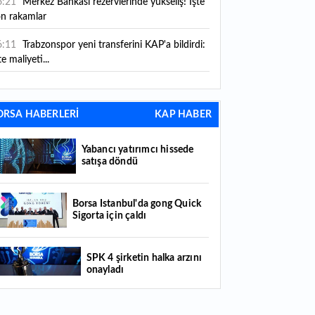
6:21
Merkez Bankası rezervlerinde yükseliş! İşte
on rakamlar
6:11
Trabzonspor yeni transferini KAP'a bildirdi:
te maliyeti...
6:09
TMO 2026-2027 fındık alım fiyatlarını
ıkladı!
ORSA HABERLERİ
KAP HABER
5:59
Bankacılık sektörünün toplam mevduatı
riledi
Yabancı yatırımcı hissede
satışa döndü
5:07
Yabancı yatırımcı hissede satışa döndü
4:39
KKM'de düşüş sürüyor: Bakiye 157 milyon
Borsa İstanbul'da gong Quick
Sigorta için çaldı
raya geriledi
4:29
Türkiye'de her 4 kişiden 3'ü internet
SPK 4 şirketin halka arzını
nkacılığı kullanıyor
onayladı
4:26
Türkiye'nin 2026 dijital karnesi: En çok
llanılan ilk 3 uygulama hangileri oldu?
Borsada hisseleri yüzde 375