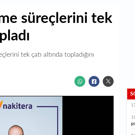
me süreçlerini tek
opladı
lerini tek çatı altında topladığını
S
1
1
po