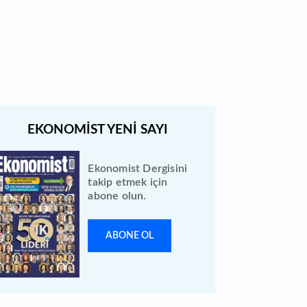
Bewen Enerji halka arzı ileri bir
tarihe ertelendi
Ekonomist Dergisini
takip etmek için
abone olun.
ABONE OL