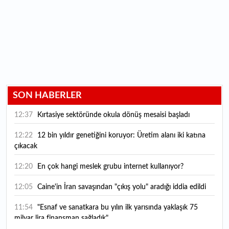
SON HABERLER
12:37
Kırtasiye sektöründe okula dönüş mesaisi başladı
12:22
12 bin yıldır genetiğini koruyor: Üretim alanı iki katına
çıkacak
12:20
En çok hangi meslek grubu internet kullanıyor?
12:05
Caine'in İran savaşından "çıkış yolu" aradığı iddia edildi
11:54
"Esnaf ve sanatkara bu yılın ilk yarısında yaklaşık 75
milyar lira finansman sağladık"