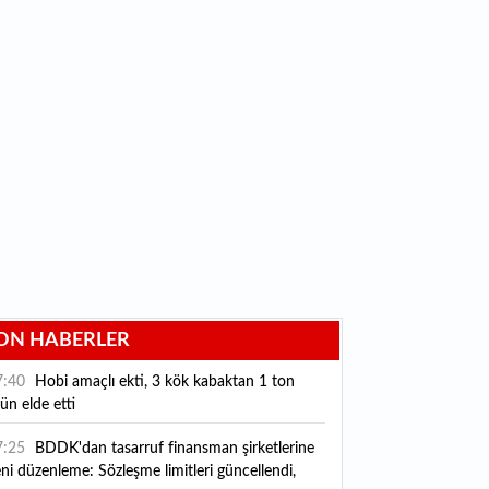
ON HABERLER
7:40
Hobi amaçlı ekti, 3 kök kabaktan 1 ton
ün elde etti
7:25
BDDK'dan tasarruf finansman şirketlerine
ni düzenleme: Sözleşme limitleri güncellendi,