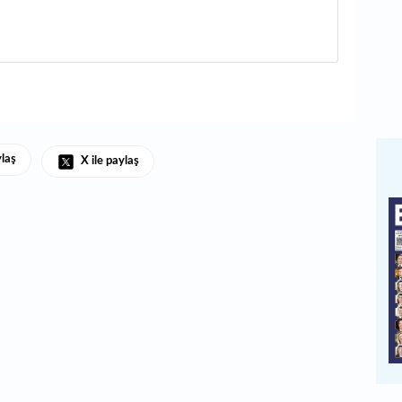
ylaş
X ile paylaş