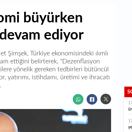
omi büyürken
 devam ediyor
 Şimşek, Türkiye ekonomisindeki ılımlı
 ettiğini belirterek, "Dezenflasyon
ilere yönelik gereken tedbirleri bütüncül
r, yatırımı, istihdamı, üretimi ve ihracatı
.
S
1
ür
1
ye