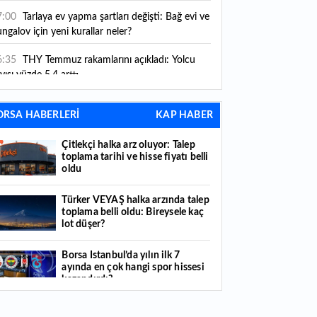
ni kurallar yürürlüğe girdi
7:00
Tarlaya ev yapma şartları değişti: Bağ evi ve
ngalov için yeni kurallar neler?
6:35
THY Temmuz rakamlarını açıkladı: Yolcu
yısı yüzde 5,4 arttı
6:27
Piyasaların beklediği veri geldi: ABD tarım
ORSA HABERLERİ
KAP HABER
şı istihdam rakamları açıklandı
Çitlekçi halka arz oluyor: Talep
6:24
Çitlekçi halka arz oluyor: Talep toplama
toplama tarihi ve hisse fiyatı belli
rihi ve hisse fiyatı belli oldu
oldu
6:10
ABD Başkanı Trump, İran'ın anlaşma
Türker VEYAŞ halka arzında talep
apmak istediğini savundu
toplama belli oldu: Bireysele kaç
lot düşer?
6:04
Boğaz’ın kıtaları birleştiren ruhu Memorial
nat Galerilerinde
Borsa İstanbul’da yılın ilk 7
ayında en çok hangi spor hissesi
6:01
Hafta sonu hava nasıl olacak?
kazandırdı?
6:00
Burgan Bank ilk yarı finansal sonuçlarını
Yabancı yatırımcı hissede satışa