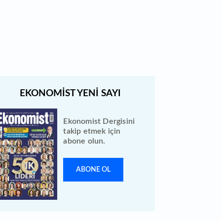
Quick Sigorta halka arz sonuçları
açıklandı: Bireysele kaç lot verdi?
Ekonomist Dergisini
takip etmek için
abone olun.
ABONE OL