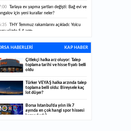
ni kurallar yürürlüğe girdi
7:00
Tarlaya ev yapma şartları değişti: Bağ evi ve
ngalov için yeni kurallar neler?
6:35
THY Temmuz rakamlarını açıkladı: Yolcu
yısı yüzde 5,4 arttı
6:27
Piyasaların beklediği veri geldi: ABD tarım
ORSA HABERLERİ
KAP HABER
şı istihdam rakamları açıklandı
Çitlekçi halka arz oluyor: Talep
6:24
Çitlekçi halka arz oluyor: Talep toplama
toplama tarihi ve hisse fiyatı belli
rihi ve hisse fiyatı belli oldu
oldu
6:10
ABD Başkanı Trump, İran'ın anlaşma
Türker VEYAŞ halka arzında talep
apmak istediğini savundu
toplama belli oldu: Bireysele kaç
lot düşer?
6:04
Boğaz’ın kıtaları birleştiren ruhu Memorial
nat Galerilerinde
Borsa İstanbul’da yılın ilk 7
ayında en çok hangi spor hissesi
6:01
Hafta sonu hava nasıl olacak?
kazandırdı?
6:00
Burgan Bank ilk yarı finansal sonuçlarını
Yabancı yatırımcı hissede satışa