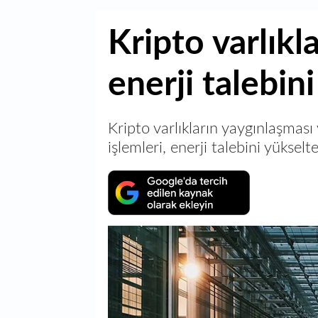
Kripto varlıkl
enerji talebin
Kripto varlıkların yaygınlaşmas
işlemleri, enerji talebini yüksel