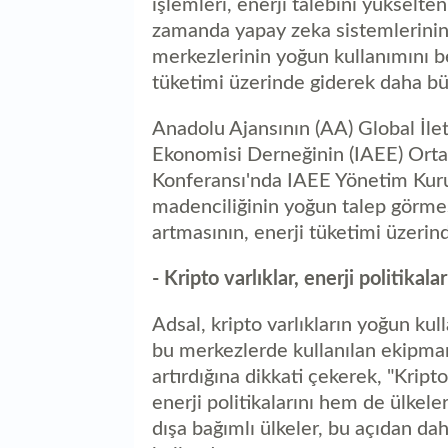
işlemleri, enerji talebini yükselte
zamanda yapay zeka sistemlerinin d
merkezlerinin yoğun kullanımını be
tüketimi üzerinde giderek daha büy
Anadolu Ajansının (AA) Global İlet
Ekonomisi Derneğinin (IAEE) Ort
Konferansı'nda IAEE Yönetim Kuru
madenciliğinin yoğun talep görmes
artmasının, enerji tüketimi üzerind
- Kripto varlıklar, enerji politikal
Adsal, kripto varlıkların yoğun k
bu merkezlerde kullanılan ekipmanl
artırdığına dikkati çekerek, "Kript
enerji politikalarını hem de ülkeler 
dışa bağımlı ülkeler, bu açıdan dah