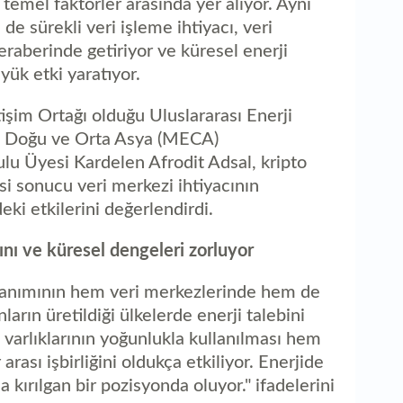
n temel faktörler arasında yer alıyor. Aynı
aç
e sürekli veri işleme ihtiyacı, veri
raberinde getiriyor ve küresel enerji
ük etki yaratıyor.
işim Ortağı olduğu Uluslararası Enerji
a Doğu ve Orta Asya (MECA)
lu Üyesi Kardelen Afrodit Adsal, kripto
i sonucu veri merkezi ihtiyacının
eki etkilerini değerlendirdi.
arını ve küresel dengeleri zorluyor
ullanımının hem veri merkezlerinde hem de
arın üretildiği ülkelerde enerji talebini
o varlıklarının yoğunlukla kullanılması hem
arası işbirliğini oldukça etkiliyor. Enerjide
a kırılgan bir pozisyonda oluyor." ifadelerini