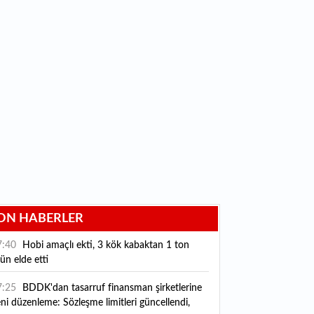
ON HABERLER
7:40
Hobi amaçlı ekti, 3 kök kabaktan 1 ton
ün elde etti
7:25
BDDK'dan tasarruf finansman şirketlerine
ni düzenleme: Sözleşme limitleri güncellendi,