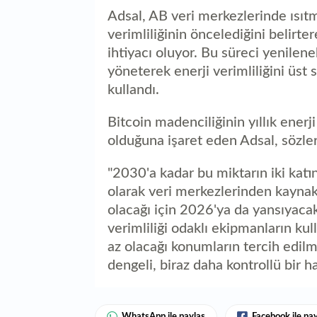
Adsal, AB veri merkezlerinde ısıt
verimliliğinin öncelediğini belirte
ihtiyacı oluyor. Bu süreci yenileneb
yöneterek enerji verimliliğini üst s
kullandı.
Bitcoin madenciliğinin yıllık ener
olduğuna işaret eden Adsal, sözle
"2030'a kadar bu miktarın iki katın
olarak veri merkezlerinden kaynakl
olacağı için 2026'ya da yansıyacak
verimliliği odaklı ekipmanların ku
az olacağı konumların tercih edilm
dengeli, biraz daha kontrollü bir 
WhatsApp ile paylaş
Facebook ile pa