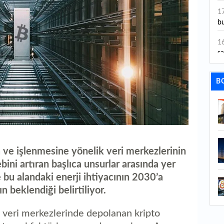
ye
1
bu
1
sa
1
B
dı
1
ta
1
y
a ve işlenmesine yönelik veri merkezlerinin
bini artıran başlıca unsurlar arasında yer
1
Sa
e bu alandaki enerji ihtiyacının 2030’a
n beklendiği belirtiliyor.
1
e veri merkezlerinde depolanan kripto
1