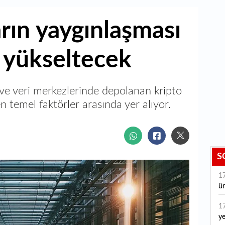
arın yaygınlaşması
i yükseltecek
ı ve veri merkezlerinde depolanan kripto
ten temel faktörler arasında yer alıyor.
S
1
ür
1
ye