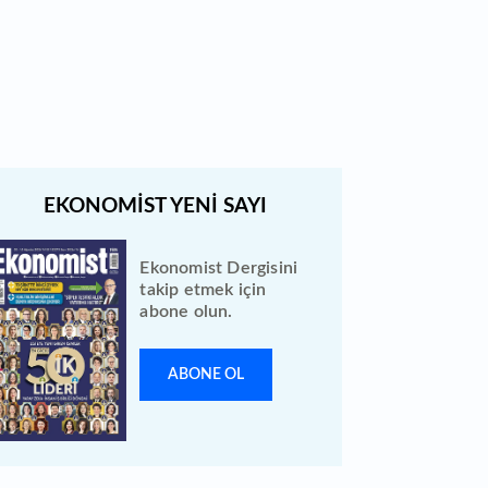
Quick Sigorta halka arz sonuçları
açıklandı: Bireysele kaç lot verdi?
Ekonomist Dergisini
takip etmek için
abone olun.
ABONE OL