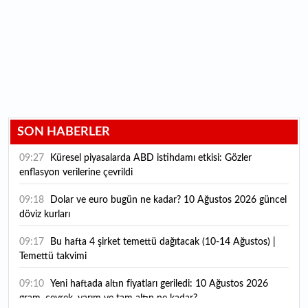
SON HABERLER
09:27
Küresel piyasalarda ABD istihdamı etkisi: Gözler
enflasyon verilerine çevrildi
09:18
Dolar ve euro bugün ne kadar? 10 Ağustos 2026 güncel
döviz kurları
09:17
Bu hafta 4 şirket temettü dağıtacak (10-14 Ağustos) |
Temettü takvimi
09:10
Yeni haftada altın fiyatları geriledi: 10 Ağustos 2026
gram, çeyrek, yarım ve tam altın ne kadar?