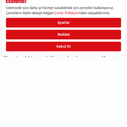
Sigortacılıkta yeni dönem hız kazanıyor. Yapay
zekâ destekli teknolojiler, Bireysel Emeklilik
Sistemi'ndeki (BES) büyüme, dijital dönüşüm
yatırımları ve 2030 hedefleri, sektörün
geleceğine yön veriyor. EY ve PwC'nin
yayımladığı yeni araştırmalar, sigorta
şirketlerinin rekabet avantajı elde edebilmesi
için yapay zekâ, veri odaklı karar alma ve
stratejik iş birliklerine odaklanması gerektiğini
ortaya koyarken; 18 yaş altı BES'te sözleşme