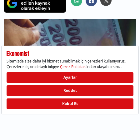
ABD Başkanı Donald Trump ile Hamaney
sonrası İran’daki gücünü perçinleyen Devrim
Muhafızları arasında her an tonu değişen
gerilim, piyasaları son beş aydır felç etmiş
durumda. Petrol fiyatlarının 75-100 dolar