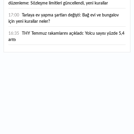
düzenleme: Sözleşme limitleri güncellendi, yeni kurallar
yürürlüğe girdi
17:00
Tarlaya ev yapma şartları değişti: Bağ evi ve bungalov
için yeni kurallar neler?
16:35
THY Temmuz rakamlarını açıkladı: Yolcu sayısı yüzde 5,4
arttı
16:27
Piyasaların beklediği veri geldi: ABD tarım dışı istihdam
rakamları açıklandı
16:24
Çitlekçi halka arz oluyor: Talep toplama tarihi ve hisse
fiyatı belli oldu
16:10
ABD Başkanı Trump, İran'ın anlaşma yapmak istediğini
savundu
16:04
Boğaz’ın kıtaları birleştiren ruhu Memorial Sanat
Galerilerinde
16:01
Hafta sonu hava nasıl olacak?