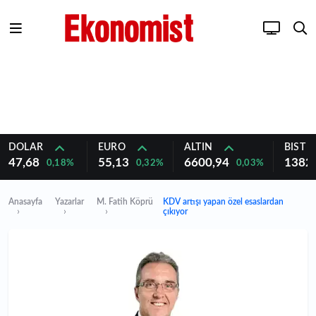
DOLAR
EURO
ALTIN
BIST 1
47,68
55,13
6600,94
1382
0,18%
0,32%
0,03%
Anasayfa
Yazarlar
M. Fatih Köprü
KDV artışı yapan özel esaslardan
çıkıyor