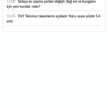
17:00
Tarlaya ev yapma şartları değişti: Bağ evi ve bungalov
için yeni kurallar neler?
16:35
THY Temmuz rakamlarını açıkladı: Yolcu sayısı yüzde 5,4
arttı
16:27
Piyasaların beklediği veri geldi: ABD tarım dışı istihdam
rakamları açıklandı
16:24
Çitlekçi halka arz oluyor: Talep toplama tarihi ve hisse
fiyatı belli oldu
16:10
ABD Başkanı Trump, İran'ın anlaşma yapmak istediğini
savundu
16:04
Boğaz’ın kıtaları birleştiren ruhu Memorial Sanat
Galerilerinde
16:01
Hafta sonu hava nasıl olacak?
16:00
Burgan Bank ilk yarı finansal sonuçlarını açıkladı