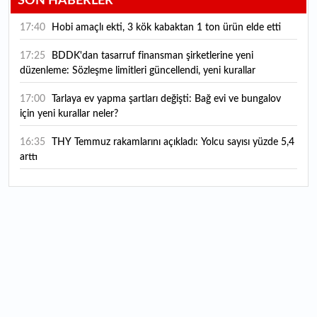
SON HABERLER
17:40
Hobi amaçlı ekti, 3 kök kabaktan 1 ton ürün elde etti
17:25
BDDK'dan tasarruf finansman şirketlerine yeni
düzenleme: Sözleşme limitleri güncellendi, yeni kurallar
yürürlüğe girdi
17:00
Tarlaya ev yapma şartları değişti: Bağ evi ve bungalov
için yeni kurallar neler?
16:35
THY Temmuz rakamlarını açıkladı: Yolcu sayısı yüzde 5,4
arttı
16:27
Piyasaların beklediği veri geldi: ABD tarım dışı istihdam
rakamları açıklandı
16:24
Çitlekçi halka arz oluyor: Talep toplama tarihi ve hisse
fiyatı belli oldu
16:10
ABD Başkanı Trump, İran'ın anlaşma yapmak istediğini
savundu
16:04
Boğaz’ın kıtaları birleştiren ruhu Memorial Sanat