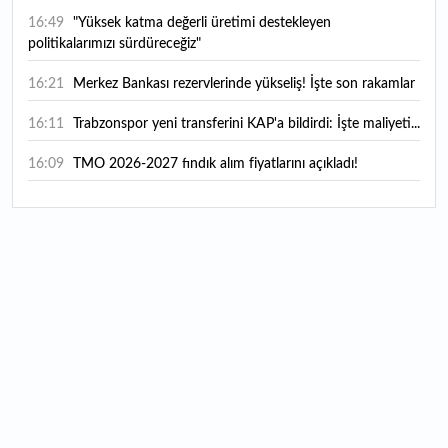
16:49
"Yüksek katma değerli üretimi destekleyen
politikalarımızı sürdüreceğiz"
16:21
Merkez Bankası rezervlerinde yükseliş! İşte son rakamlar
16:11
Trabzonspor yeni transferini KAP'a bildirdi: İşte maliyeti...
16:09
TMO 2026-2027 fındık alım fiyatlarını açıkladı!
15:59
Bankacılık sektörünün toplam mevduatı geriledi
15:07
Yabancı yatırımcı hissede satışa döndü
14:39
KKM'de düşüş sürüyor: Bakiye 157 milyon liraya geriledi
14:29
Türkiye'de her 4 kişiden 3'ü internet bankacılığı
kullanıyor
14:26
Türkiye'nin 2026 dijital karnesi: En çok kullanılan ilk 3
uygulama hangileri oldu?