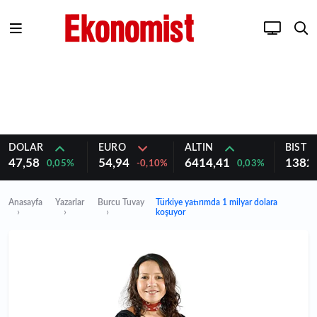
DOLAR
EURO
ALTIN
BIST 1
47,58
54,94
6414,41
1382
0,05%
-0,10%
0,03%
Anasayfa
Yazarlar
Burcu Tuvay
Türkiye yatırımda 1 milyar dolara
koşuyor