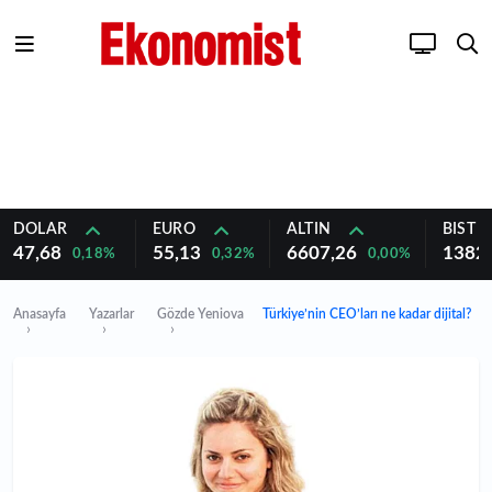
DOLAR
EURO
ALTIN
BIST 1
47,68
55,13
6607,26
1382
0,18%
0,32%
0,00%
Anasayfa
Yazarlar
Gözde Yeniova
Türkiye’nin CEO’ları ne kadar dijital?