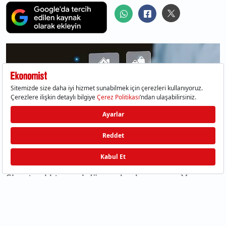
Sigortacılıkta yeni dönem hız kazanıyor. Yapay
zekâ destekli teknolojiler, Bireysel Emeklilik
Sistemi'ndeki (BES) büyüme, dijital dönüşüm
yatırımları ve 2030 hedefleri, sektörün