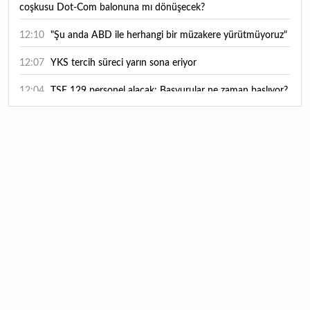
coşkusu Dot-Com balonuna mı dönüşecek?
12:10
"Şu anda ABD ile herhangi bir müzakere yürütmüyoruz"
12:07
YKS tercih süreci yarın sona eriyor
12:04
TSE 129 personel alacak: Başvurular ne zaman başlıyor?
12:01
Temmuz ayı rakamları açıklandı: Hava yolunda yüzde
2,6'lık artış
00:16
1500 yıllık gizem gün yüzüne çıktı: Dünyada eşi benzeri
yok
00:06
12 bin yıldır genetiğini koruyor: Üretim alanı iki katına
çıkacak
12:37
Kırtasiye sektöründe okula dönüş mesaisi başladı
12:20
En çok hangi meslek grubu internet kullanıyor?