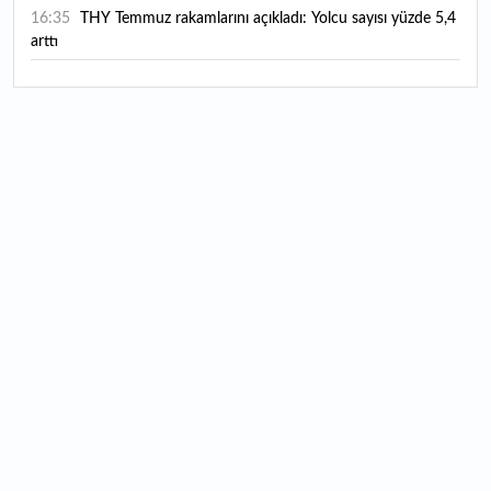
16:35
THY Temmuz rakamlarını açıkladı: Yolcu sayısı yüzde 5,4
arttı
16:27
Piyasaların beklediği veri geldi: ABD tarım dışı istihdam
rakamları açıklandı
16:24
Çitlekçi halka arz oluyor: Talep toplama tarihi ve hisse
fiyatı belli oldu
16:10
ABD Başkanı Trump, İran'ın anlaşma yapmak istediğini
savundu
16:04
Boğaz’ın kıtaları birleştiren ruhu Memorial Sanat
Galerilerinde
16:01
Hafta sonu hava nasıl olacak?
16:00
Burgan Bank ilk yarı finansal sonuçlarını açıkladı