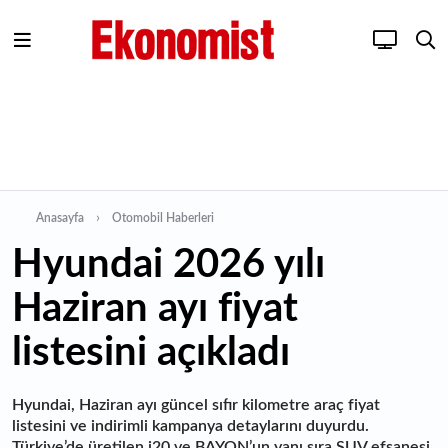
Anasayfa
Otomobil Haberleri
Hyundai 2026 yılı
Haziran ayı fiyat
listesini açıkladı
Hyundai, Haziran ayı güncel sıfır kilometre araç fiyat
listesini ve indirimli kampanya detaylarını duyurdu.
Türkiye’de üretilen i20 ve BAYON’un yanı sıra SUV efsanesi