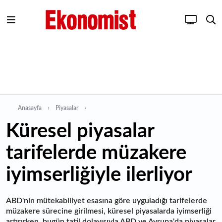
Anasayfa
Piyasalar
Küresel piyasalar
tarifelerde müzakere
iyimserliğiyle ilerliyor
ABD'nin mütekabiliyet esasına göre uyguladığı tarifelerde
müzakere sürecine girilmesi, küresel piyasalarda iyimserliği
artırırken, bugün tatil dolayısıyla ABD ve Avrupa'da piyasalar