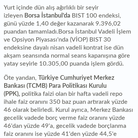
Yurt içinde dün alış ağırlıklı bir seyir
izleyen
Borsa İstanbul'da
BIST 100 endeksi,
günü yüzde 1,40 değer kazanarak 9.396,02
puandan tamamladı.Borsa İstanbul Vadeli İşlem
ve Opsiyon Piyasası'nda (VİOP) BIST 30
endeksine dayalı nisan vadeli kontrat ise dün
akşam seansında normal seans kapanışına göre
yatay seyirle 10.305,00 puanda işlem gördü.
Öte yandan,
Türkiye Cumhuriyet Merkez
Bankası (TCMB) Para Politikası Kurulu
(PPK),
politika faizi olan bir hafta vadeli repo
ihale faiz oranını 350 baz puan artırarak yüzde
46 olarak belirledi. Kurul ayrıca, Merkez Bankası
gecelik vadede borç verme faiz oranını yüzde
46'dan yüzde 49'a, gecelik vadede borçlanma
faiz oranını ise yüzde 41'den yüzde 44,5'e