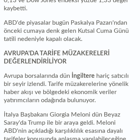
0,13 ve Dow Jones endeksi yüzde 1,33 değer
kaybetti.
ABD'de piyasalar bugün Paskalya Pazarı'ndan
önceki cumaya denk gelen Kutsal Cuma Günü
tatili nedeniyle kapalı olacak.
AVRUPA'DA TARİFE MÜZAKERELERİ
DEĞERLENDİRİLİYOR
Avrupa borsalarında dün
İngiltere
hariç satıcılı
bir seyir izlendi. Tarife müzakerelerine yönelik
haber akışı ve bölgedeki ekonomik veriler
yatırımcıların odağında bulunuyor.
İtalya Başbakanı Giorgia Meloni dün Beyaz
Saray'da Trump ile bir araya geldi. Meloni
ABD'nin açıkladığı karşılıklılık esasına dayalı
tarifeler konusunda anlaşma yapılabileceğine