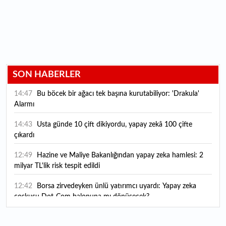
SON HABERLER
14:47
Bu böcek bir ağacı tek başına kurutabiliyor: 'Drakula'
Alarmı
14:43
Usta günde 10 çift dikiyordu, yapay zekâ 100 çifte
çıkardı
12:49
Hazine ve Maliye Bakanlığından yapay zeka hamlesi: 2
milyar TL'lik risk tespit edildi
12:42
Borsa zirvedeyken ünlü yatırımcı uyardı: Yapay zeka
coşkusu Dot-Com balonuna mı dönüşecek?
12:10
"Şu anda ABD ile herhangi bir müzakere yürütmüyoruz"