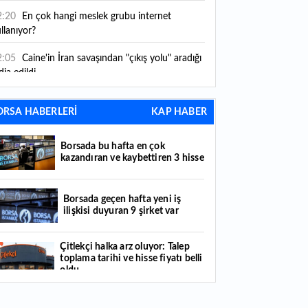
2:20
En çok hangi meslek grubu internet
llanıyor?
2:05
Caine'in İran savaşından "çıkış yolu" aradığı
dia edildi
1:54
"Esnaf ve sanatkara bu yılın ilk yarısında
ORSA HABERLERİ
KAP HABER
klaşık 75 milyar lira finansman sağladık"
1:52
Yaratıcılık ve ticaret bir araya geldi: İşte
Borsada bu hafta en çok
tanbul'un yeni girişimcilik alanı
kazandıran ve kaybettiren 3 hisse
1:35
Alarko Holding'den stratejik satın alma:
rrier'ın paylarının tamamını devralıyor
Borsada geçen hafta yeni iş
ilişkisi duyuran 9 şirket var
1:34
Turizmcilerin yüzünü güldüren hareketlilik:
stival bölgeye canlılık getirdi
Çitlekçi halka arz oluyor: Talep
toplama tarihi ve hisse fiyatı belli
1:23
Küresel piyasalarda yeni haftada takip
oldu
ilecek 4 gelişme hangileri olacak?
Türker VEYAŞ halka arzında talep