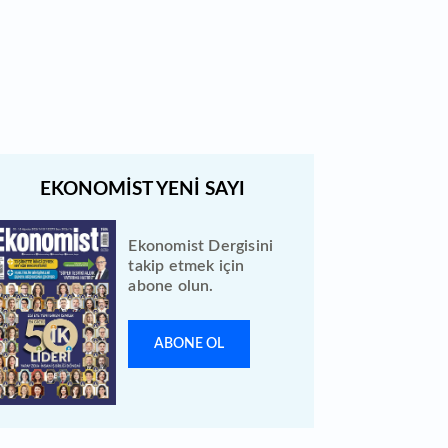
Türk Hava Yolları 2026 ilk yarı
bilanço verilerini KAP'a bildirdi
Ekonomist Dergisini
takip etmek için
abone olun.
ABONE OL