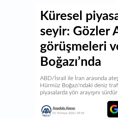
Küresel piyasa
seyir: Gözler
görüşmeleri 
Boğazı’nda
ABD/İsrail ile İran arasında at
Hürmüz Boğazı'ndaki deniz trafiğ
piyasalarda yön arayışını sürdürü
Anadolu Ajansı
01 Temmuz 2026 | 09:18