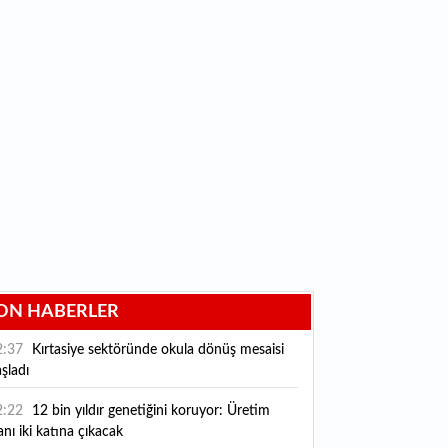
ON HABERLER
2:37
Kırtasiye sektöründe okula dönüş mesaisi
şladı
2:22
12 bin yıldır genetiğini koruyor: Üretim
anı iki katına çıkacak