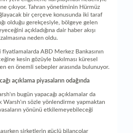
1
 öne çıkıyor. Tahran yönetiminin Hürmüz
ka
layacak bir çerçeve konusunda iki taraf
lığı olduğu gerekçesiyle, bölgeye gelen
yeceğini açıkladığına dair haber akışı
 azalmasına neden oldu.
ki fiyatlamalarda ABD Merkez Bankasının
deceğine kesin gözüyle bakılması küresel
eyen en önemli sebepler arasında bulunuyor.
ağı açıklama piyasaların odağında
sh'ın bugün yapacağı açıklamalar da
ak Warsh'ın sözle yönlendirme yapmaktan
iyasaların yönünü etkilemeyebileceği
aşırken şirketlerin güçlü bilançolar