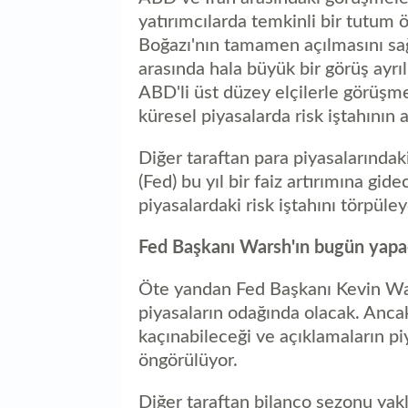
yatırımcılarda temkinli bir tutum
Boğazı'nın tamamen açılmasını sağ
arasında hala büyük bir görüş ayrı
ABD'li üst düzey elçilerle görüşme
küresel piyasalarda risk iştahının
Diğer taraftan para piyasalarında
(Fed) bu yıl bir faiz artırımına gi
piyasalardaki risk iştahını törpül
Fed Başkanı Warsh'ın bugün yapac
Öte yandan Fed Başkanı Kevin War
piyasaların odağında olacak. Anc
kaçınabileceği ve açıklamaların p
öngörülüyor.
Diğer taraftan bilanço sezonu yakl