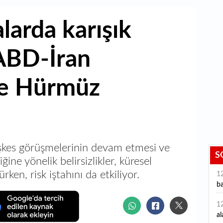
larda karışık
 ABD-İran
ve Hürmüz
eşkes görüşmelerinin devam etmesi ve
S
ine yönelik belirsizlikler, küresel
rken, risk iştahını da etkiliyor.
1
ba
1
al