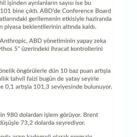
il işinden ayrılanların sayısı ise bu
 101 bine çıktı. ABD'de Conference Board
atlarındaki gerilemenin etkisiyle haziranda
piyasa beklentilerinin altında kaldı.
i Anthropic, ABD yönetiminin yapay zeka
hos 5" üzerindeki ihracat kontrollerini
yönelik öngörülerle dün 10 baz puan artışla
lık tahvil faizi bugün de yatay seyirle
e 0,1 artışla 101,3 seviyesinde bulunuyor.
bin 980 dolardan işlem görüyor. Brent
 düşüşle 73,2 dolarda seyrediyor.
u anda arzın kademeli olarak normale