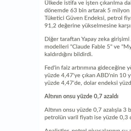
Ülkede istifa ve işten çıkarılma dah
dönemde 63 bin artarak 5 milyon
Tüketici Güven Endeksi, petrol fiy
91,2 değerine yükselmesine karşın 
Diğer taraftan Yapay zeka girişim
modelleri "Claude Fable 5" ve "Myt
kaldırdığını bildirdi.
Fed'in faiz artırımına gideceğine 
yüzde 4,47'ye çıkan ABD'nin 10 yıl
yüzde 4,47'de, dolar endeksi yüzd
Altının onsu yüzde 0,7 azaldı
Altının onsu yüzde 0,7 azalışla 3 
petrolün varil fiyatı ise yüzde 0,3
Analistler, petrol piyasalarının ş