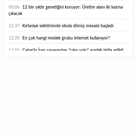
00:06
12 bin yıldır genetiğini koruyor: Üretim alanı iki katına
çıkacak
12:37
Kırtasiye sektöründe okula dönüş mesaisi başladı
12:20
En çok hangi meslek grubu internet kullanıyor?
12:05
Caine'in İran savaşından "çıkış yolu" aradığı iddia edildi
11:54
"Esnaf ve sanatkara bu yılın ilk yarısında yaklaşık 75
milyar lira finansman sağladık"
11:52
Yaratıcılık ve ticaret bir araya geldi: İşte İstanbul'un yeni
girişimcilik alanı
11:35
Alarko Holding'den stratejik satın alma: Carrier'ın
paylarının tamamını devralıyor
11:34
Turizmcilerin yüzünü güldüren hareketlilik: Festival
bölgeye canlılık getirdi