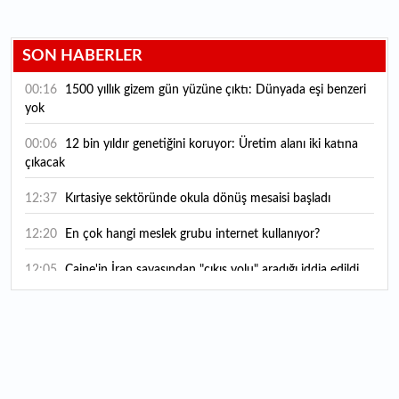
SON HABERLER
00:16
1500 yıllık gizem gün yüzüne çıktı: Dünyada eşi benzeri
yok
00:06
12 bin yıldır genetiğini koruyor: Üretim alanı iki katına
çıkacak
12:37
Kırtasiye sektöründe okula dönüş mesaisi başladı
12:20
En çok hangi meslek grubu internet kullanıyor?
12:05
Caine'in İran savaşından "çıkış yolu" aradığı iddia edildi
11:54
"Esnaf ve sanatkara bu yılın ilk yarısında yaklaşık 75
milyar lira finansman sağladık"
11:52
Yaratıcılık ve ticaret bir araya geldi: İşte İstanbul'un yeni
girişimcilik alanı