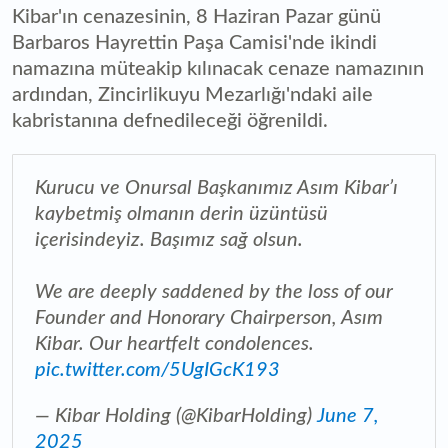
Kibar'ın cenazesinin, 8 Haziran Pazar günü
Barbaros Hayrettin Paşa Camisi'nde ikindi
namazına müteakip kılınacak cenaze namazının
ardından, Zincirlikuyu Mezarlığı'ndaki aile
kabristanına defnedileceği öğrenildi.
Kurucu ve Onursal Başkanımız Asım Kibar’ı
kaybetmiş olmanın derin üzüntüsü
içerisindeyiz. Başımız sağ olsun.
We are deeply saddened by the loss of our
Founder and Honorary Chairperson, Asım
Kibar. Our heartfelt condolences.
pic.twitter.com/5UgIGcK193
— Kibar Holding (@KibarHolding)
June 7,
2025