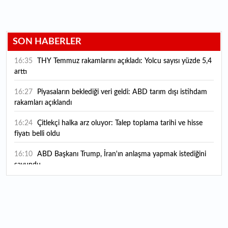
SON HABERLER
16:35
THY Temmuz rakamlarını açıkladı: Yolcu sayısı yüzde 5,4
arttı
16:27
Piyasaların beklediği veri geldi: ABD tarım dışı istihdam
rakamları açıklandı
16:24
Çitlekçi halka arz oluyor: Talep toplama tarihi ve hisse
fiyatı belli oldu
16:10
ABD Başkanı Trump, İran'ın anlaşma yapmak istediğini
savundu
16:04
Boğaz’ın kıtaları birleştiren ruhu Memorial Sanat
Galerilerinde
16:01
Hafta sonu hava nasıl olacak?