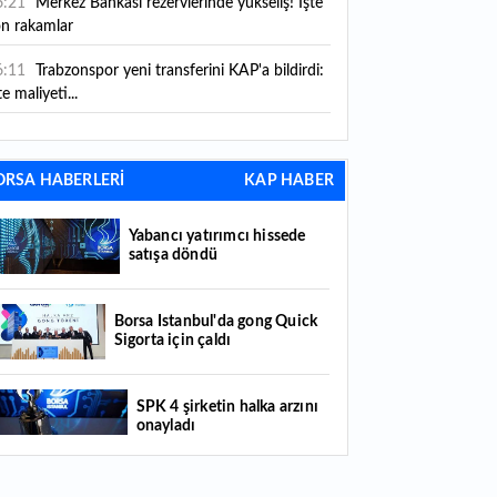
6:21
Merkez Bankası rezervlerinde yükseliş! İşte
on rakamlar
6:11
Trabzonspor yeni transferini KAP'a bildirdi:
te maliyeti...
6:09
TMO 2026-2027 fındık alım fiyatlarını
ıkladı!
ORSA HABERLERİ
KAP HABER
5:59
Bankacılık sektörünün toplam mevduatı
riledi
Yabancı yatırımcı hissede
satışa döndü
5:07
Yabancı yatırımcı hissede satışa döndü
4:39
KKM'de düşüş sürüyor: Bakiye 157 milyon
Borsa İstanbul'da gong Quick
Sigorta için çaldı
raya geriledi
4:29
Türkiye'de her 4 kişiden 3'ü internet
SPK 4 şirketin halka arzını
nkacılığı kullanıyor
onayladı
4:26
Türkiye'nin 2026 dijital karnesi: En çok
llanılan ilk 3 uygulama hangileri oldu?
Borsada hisseleri yüzde 375