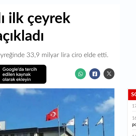
ı ilk çeyrek
açıkladı
eyreğinde 33,9 milyar lira ciro elde etti.
S
1
1
po