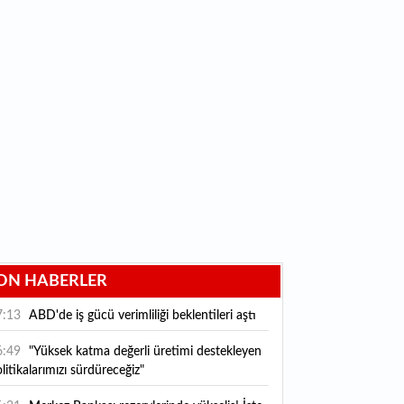
ON HABERLER
7:13
ABD'de iş gücü verimliliği beklentileri aştı
6:49
"Yüksek katma değerli üretimi destekleyen
litikalarımızı sürdüreceğiz"