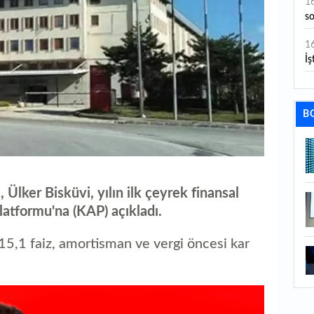
1
s
1
İş
1
aç
B
1
ge
1
 Ülker Bisküvi, yılın ilk çeyrek finansal
1
atformu'na (KAP) açıkladı.
li
15,1 faiz, amortisman ve vergi öncesi kar
1
ba
1
ku