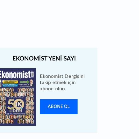
Bewen Enerji halka arzı ileri bir
tarihe ertelendi
Ekonomist Dergisini
takip etmek için
abone olun.
ABONE OL