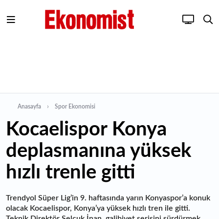
Anasayfa
Spor Ekonomisi
Kocaelispor Konya
deplasmanına yüksek
hızlı trenle gitti
Trendyol Süper Lig’in 9. haftasında yarın Konyaspor’a konuk
olacak Kocaelispor, Konya’ya yüksek hızlı tren ile gitti.
Teknik Direktör Selçuk İnan, galibiyet serisini sürdürmek