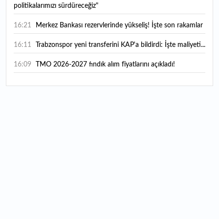
politikalarımızı sürdüreceğiz"
16:21
Merkez Bankası rezervlerinde yükseliş! İşte son rakamlar
16:11
Trabzonspor yeni transferini KAP'a bildirdi: İşte maliyeti...
16:09
TMO 2026-2027 fındık alım fiyatlarını açıkladı!
15:59
Bankacılık sektörünün toplam mevduatı geriledi
15:07
Yabancı yatırımcı hissede satışa döndü
14:39
KKM'de düşüş sürüyor: Bakiye 157 milyon liraya geriledi
14:29
Türkiye'de her 4 kişiden 3'ü internet bankacılığı
kullanıyor
14:26
Türkiye'nin 2026 dijital karnesi: En çok kullanılan ilk 3
uygulama hangileri oldu?