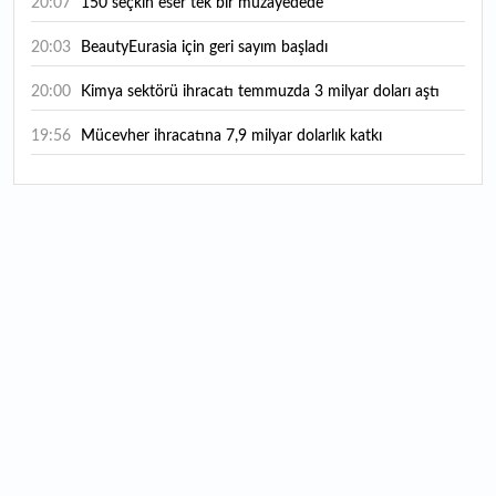
20:07
150 seçkin eser tek bir müzayedede
20:03
BeautyEurasia için geri sayım başladı
20:00
Kimya sektörü ihracatı temmuzda 3 milyar doları aştı
19:56
Mücevher ihracatına 7,9 milyar dolarlık katkı
18:21
Güç elektroniğinde küresel oyun kurucu olmayı
hedefliyor
17:38
ABD'den 125 milyar dolarlık tahvil ihracı: İhale takvimi
açıklandı
16:55
Malta bayraklı dev kruvaziyer Marmaris'te: Binlerce
turist ilçeye geldi
16:44
Şeftali fiyatları 1 günde yarıya düştü: İşte nedeni...
16:22
Fatih'te tarihin izleri korunuyor: Osmanlı hazireleri
restore ediliyor