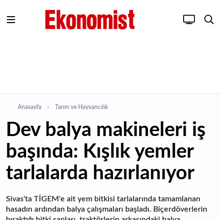
Anasayfa
Tarım ve Hayvancılık
Dev balya makineleri iş
başında: Kışlık yemler
tarlalarda hazırlanıyor
Sivas'ta TİGEM'e ait yem bitkisi tarlalarında tamamlanan
hasadın ardından balya çalışmaları başladı. Biçerdöverlerin
bıraktığı bitki sapları, traktörlerin arkasındaki balya