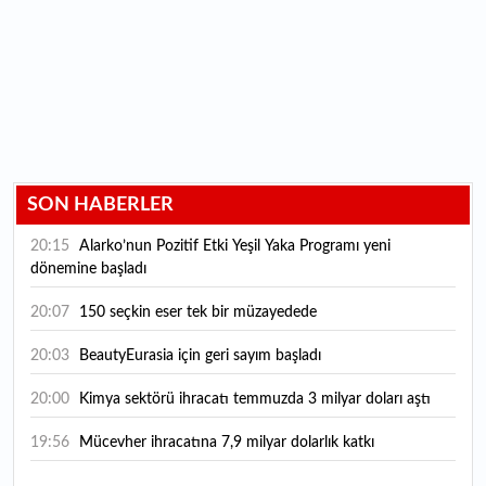
SON HABERLER
20:15
Alarko’nun Pozitif Etki Yeşil Yaka Programı yeni
dönemine başladı
20:07
150 seçkin eser tek bir müzayedede
20:03
BeautyEurasia için geri sayım başladı
20:00
Kimya sektörü ihracatı temmuzda 3 milyar doları aştı
19:56
Mücevher ihracatına 7,9 milyar dolarlık katkı
18:21
Güç elektroniğinde küresel oyun kurucu olmayı