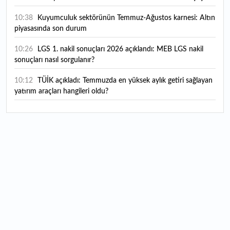
10:38
Kuyumculuk sektörünün Temmuz-Ağustos karnesi: Altın
piyasasında son durum
10:26
LGS 1. nakil sonuçları 2026 açıklandı: MEB LGS nakil
sonuçları nasıl sorgulanır?
10:12
TÜİK açıkladı: Temmuzda en yüksek aylık getiri sağlayan
yatırım araçları hangileri oldu?
10:04
Bugün temettü ödeyen 2 hissenin fiyatında düzeltme
yapıldı
09:54
Bugün hava nasıl olacak?
09:49
Çitlekçi halka arzında talep toplama başlıyor: Çitlekçi
halka arz ne zaman, kaç lot verir?
09:41
"Donald Trump İran ile bu savaşı kaybetti"
09:37
34 milyon sürücüyü ilgilendiriyor: Sigorta primleri
yeniden belirlendi! Şehir şehir yeni trafik sigortası fiyatları