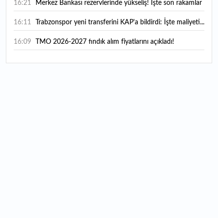
16:21
Merkez Bankası rezervlerinde yükseliş! İşte son rakamlar
16:11
Trabzonspor yeni transferini KAP'a bildirdi: İşte maliyeti...
16:09
TMO 2026-2027 fındık alım fiyatlarını açıkladı!
15:59
Bankacılık sektörünün toplam mevduatı geriledi
15:07
Yabancı yatırımcı hissede satışa döndü
14:39
KKM'de düşüş sürüyor: Bakiye 157 milyon liraya geriledi
14:29
Türkiye'de her 4 kişiden 3'ü internet bankacılığı
kullanıyor
14:26
Türkiye'nin 2026 dijital karnesi: En çok kullanılan ilk 3
uygulama hangileri oldu?