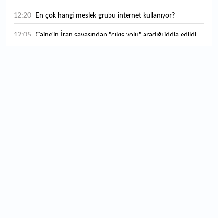
12:20
En çok hangi meslek grubu internet kullanıyor?
12:05
Caine'in İran savaşından "çıkış yolu" aradığı iddia edildi
11:54
"Esnaf ve sanatkara bu yılın ilk yarısında yaklaşık 75
milyar lira finansman sağladık"
11:52
Yaratıcılık ve ticaret bir araya geldi: İşte İstanbul'un yeni
girişimcilik alanı
11:35
Alarko Holding'den stratejik satın alma: Carrier'ın
paylarının tamamını devralıyor
11:34
Turizmcilerin yüzünü güldüren hareketlilik: Festival
bölgeye canlılık getirdi
11:23
Küresel piyasalarda yeni haftada takip edilecek 4 gelişme
hangileri olacak?