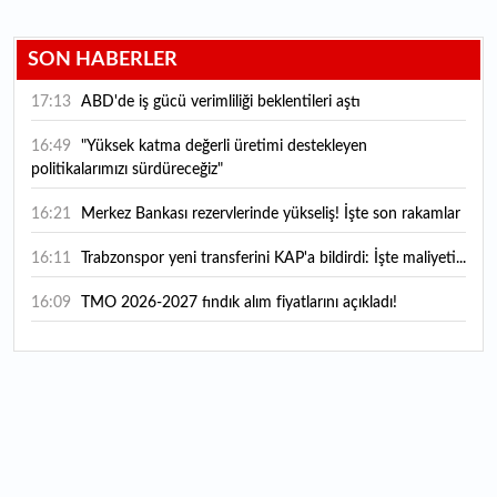
SON HABERLER
17:13
ABD'de iş gücü verimliliği beklentileri aştı
16:49
"Yüksek katma değerli üretimi destekleyen
politikalarımızı sürdüreceğiz"
16:21
Merkez Bankası rezervlerinde yükseliş! İşte son rakamlar
16:11
Trabzonspor yeni transferini KAP'a bildirdi: İşte maliyeti...
16:09
TMO 2026-2027 fındık alım fiyatlarını açıkladı!
15:59
Bankacılık sektörünün toplam mevduatı geriledi
15:07
Yabancı yatırımcı hissede satışa döndü
14:39
KKM'de düşüş sürüyor: Bakiye 157 milyon liraya geriledi
14:29
Türkiye'de her 4 kişiden 3'ü internet bankacılığı