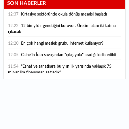
SON HABERLER
12:37
Kırtasiye sektöründe okula dönüş mesaisi başladı
12:22
12 bin yıldır genetiğini koruyor: Üretim alanı iki katına
çıkacak
12:20
En çok hangi meslek grubu internet kullanıyor?
12:05
Caine'in İran savaşından "çıkış yolu" aradığı iddia edildi
11:54
"Esnaf ve sanatkara bu yılın ilk yarısında yaklaşık 75
milyar lira finansman sağladık"
11:52
Yaratıcılık ve ticaret bir araya geldi: İşte İstanbul'un yeni
girişimcilik alanı
11:35
Alarko Holding'den stratejik satın alma: Carrier'ın
paylarının tamamını devralıyor
11:34
Turizmcilerin yüzünü güldüren hareketlilik: Festival
bölgeye canlılık getirdi