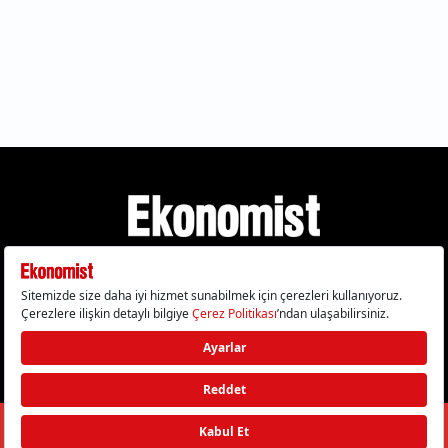
Gizlilik Politikası
Çerez Politikası
Çerezleri Sıfırla
KVKK Metni
Künye
İletişim
© 2026 Ekonomist - Tüm hakları saklıdır.