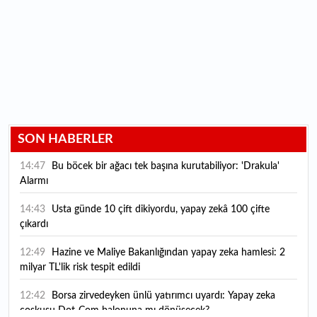
SON HABERLER
14:47
Bu böcek bir ağacı tek başına kurutabiliyor: 'Drakula'
Alarmı
14:43
Usta günde 10 çift dikiyordu, yapay zekâ 100 çifte
çıkardı
12:49
Hazine ve Maliye Bakanlığından yapay zeka hamlesi: 2
milyar TL'lik risk tespit edildi
12:42
Borsa zirvedeyken ünlü yatırımcı uyardı: Yapay zeka
coşkusu Dot-Com balonuna mı dönüşecek?