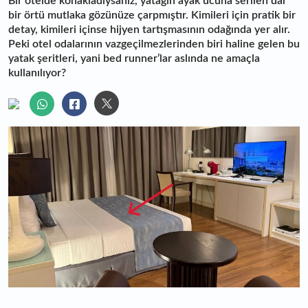
Bir otelde konakladıysanız, yatağın ayak ucuna serilen dar
bir örtü mutlaka gözünüze çarpmıştır. Kimileri için pratik bir
detay, kimileri içinse hijyen tartışmasının odağında yer alır.
Peki otel odalarının vazgeçilmezlerinden biri haline gelen bu
yatak şeritleri, yani bed runner’lar aslında ne amaçla
kullanılıyor?