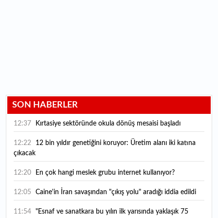
SON HABERLER
12:37
Kırtasiye sektöründe okula dönüş mesaisi başladı
12:22
12 bin yıldır genetiğini koruyor: Üretim alanı iki katına
çıkacak
12:20
En çok hangi meslek grubu internet kullanıyor?
12:05
Caine'in İran savaşından "çıkış yolu" aradığı iddia edildi
11:54
"Esnaf ve sanatkara bu yılın ilk yarısında yaklaşık 75