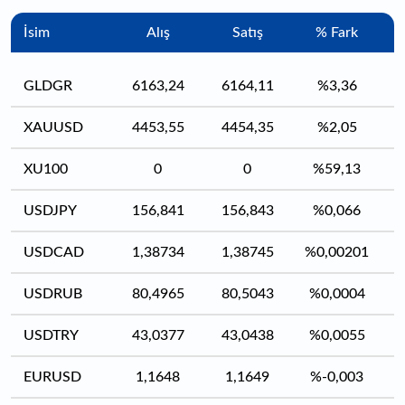
İsim
Alış
Satış
% Fark
GLDGR
6163,24
6164,11
%3,36
XAUUSD
4453,55
4454,35
%2,05
XU100
0
0
%59,13
USDJPY
156,841
156,843
%0,066
USDCAD
1,38734
1,38745
%0,00201
USDRUB
80,4965
80,5043
%0,0004
USDTRY
43,0377
43,0438
%0,0055
EURUSD
1,1648
1,1649
%-0,003