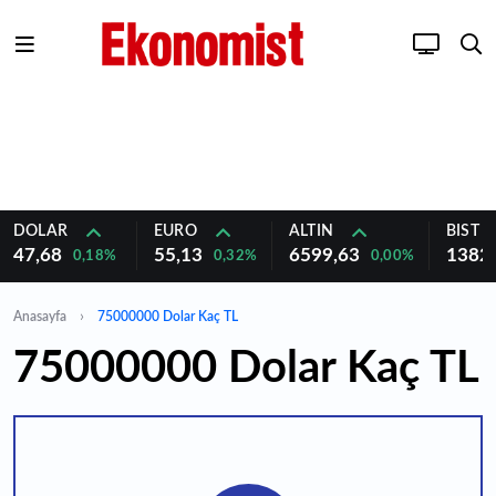
DOLAR
EURO
ALTIN
BIST 1
47,68
55,13
6599,63
1382
0,18%
0,32%
0,00%
Anasayfa
75000000 Dolar Kaç TL
75000000 Dolar Kaç TL