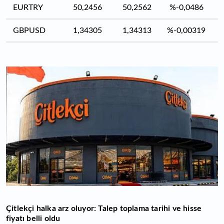
EURTRY
50,2456
50,2562
%-0,0486
GBPUSD
1,34305
1,34313
%-0,00319
Çitlekçi halka arz oluyor: Talep toplama tarihi ve hisse
fiyatı belli oldu