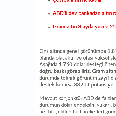
Çeyrek altın ne kadar?
ABD’li dev bankadan altın 
Gram altın 3 ayda yüzde 25
Ons altında genel görünümde 1.875
planda olacaktır ve olası yükselişl
Aşağıda 1.760 dolar desteği öneml
doğru baskı görebiliriz. Gram altın
durumda teknik görünüm zayıf olac
destek kırılırsa 382 TL potansiyel 
Mevcut konjonktür ABD’de faizleri
durumun dolar endeksini yukarı, bo
net bir şekilde bu hareketleri gör