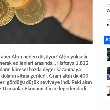
1
Ca
1
Fe
1
B
ed
1
ka
eraber Altın neden düşüyor? Altın yükselir
erak edilenleri arasında... Haftaya 1.822
1
doların küresel bazda değer kazanmaya
m
 doların altına geriledi. Gram altın da 400
1
ri gördüğü düşük seviyeye indi. Peki altın
b
ı? Uzmanlar Ekonomist için değerlendirdi.
1
94