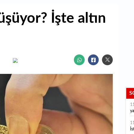
şüyor? İşte altın
S
1
ya
1
İs