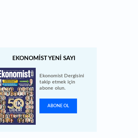
Türk Hava Yolları 2026 ilk yarı
bilanço verilerini KAP'a bildirdi
Ekonomist Dergisini
takip etmek için
abone olun.
ABONE OL