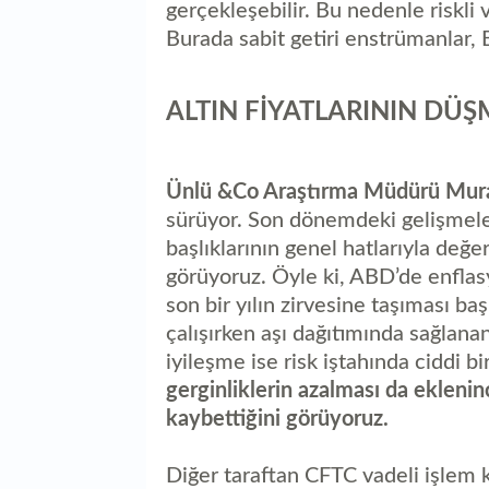
gerçekleşebilir. Bu nedenle riskli va
Burada sabit getiri enstrümanlar, E
ALTIN FİYATLARININ DÜŞ
Ünlü &Co Araştırma Müdürü Mura
sürüyor. Son dönemdeki gelişmele
başlıklarının genel hatlarıyla değerl
görüyoruz. Öyle ki, ABD’de enflasyo
son bir yılın zirvesine taşıması ba
çalışırken aşı dağıtımında sağlanan
iyileşme ise risk iştahında ciddi b
gerginliklerin azalması da ekleni
kaybettiğini görüyoruz.
Diğer taraftan CFTC vadeli işlem 