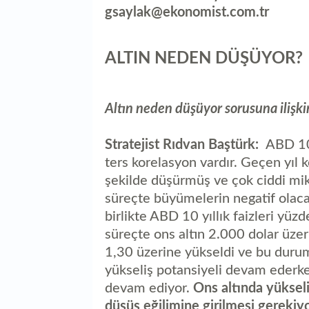
gsaylak@ekonomist.com.tr
ALTIN NEDEN DÜŞÜYOR?
Altın neden düşüyor sorusuna ilişkin
Stratejist Rıdvan Baştürk:
ABD 10 
ters korelasyon vardır. Geçen yıl k
şekilde düşürmüş ve çok ciddi mik
süreçte büyümelerin negatif olaca
birlikte ABD 10 yıllık faizleri yüz
süreçte ons altın 2.000 dolar üze
1,30 üzerine yükseldi ve bu durum o
yükseliş potansiyeli devam ederken
devam ediyor.
Ons altında yükseli
düşüş eğilimine girilmesi gerekiy