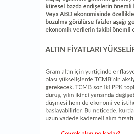
küresel bazda endişelerin önemli
Veya ABD ekonomisinde özellikle 
bozulma görülürse faizler aşağı ge
ekonomik verilerin takibi önemli o
ALTIN FİYATLARI YÜKSELİ
Gram altın için yurtiçinde enflasy
olası yükselişlerde TCMB’nin aks
gerekecek. TCMB son iki PPK topla
duruş, yılın ikinci yarısında değiş
düşmesi hem de ekonomi ve istihd
başlayabilirler. Bu neticede, kurd
uzun vadede kademeli alım fırsatı