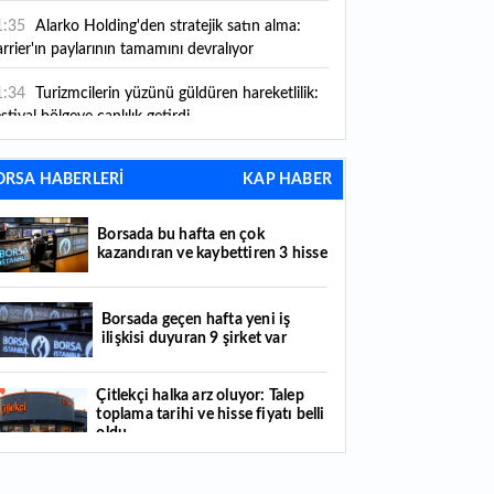
1:35
Alarko Holding'den stratejik satın alma:
rrier'ın paylarının tamamını devralıyor
1:34
Turizmcilerin yüzünü güldüren hareketlilik:
stival bölgeye canlılık getirdi
1:23
Küresel piyasalarda yeni haftada takip
ORSA HABERLERİ
KAP HABER
ilecek 4 gelişme hangileri olacak?
1:05
Borsada bu hafta en çok kazandıran ve
Borsada bu hafta en çok
ybettiren 3 hisse
kazandıran ve kaybettiren 3 hisse
1:00
AB'nin AR-GE bütçesi dikkat çekti: 130,2
ilyar euroluk kaynak
Borsada geçen hafta yeni iş
ilişkisi duyuran 9 şirket var
0:30
'Yarınlara Kartopu' Türkiye genelinde
üyümeye devam ediyor
Çitlekçi halka arz oluyor: Talep
toplama tarihi ve hisse fiyatı belli
0:30
Türkiye'nin hedef pazar hamlesi: 60 ülkeye
oldu
 milyar dolarlık ihracat
Türker VEYAŞ halka arzında talep