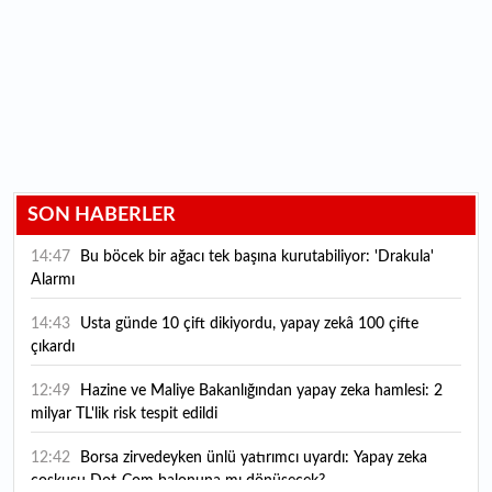
SON HABERLER
14:47
Bu böcek bir ağacı tek başına kurutabiliyor: 'Drakula'
Alarmı
14:43
Usta günde 10 çift dikiyordu, yapay zekâ 100 çifte
çıkardı
12:49
Hazine ve Maliye Bakanlığından yapay zeka hamlesi: 2
milyar TL'lik risk tespit edildi
12:42
Borsa zirvedeyken ünlü yatırımcı uyardı: Yapay zeka
coşkusu Dot-Com balonuna mı dönüşecek?