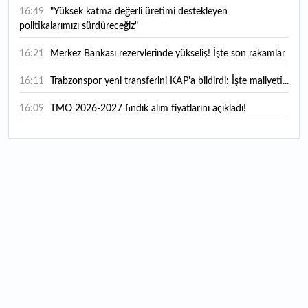
16:49
"Yüksek katma değerli üretimi destekleyen
politikalarımızı sürdüreceğiz"
16:21
Merkez Bankası rezervlerinde yükseliş! İşte son rakamlar
16:11
Trabzonspor yeni transferini KAP'a bildirdi: İşte maliyeti...
16:09
TMO 2026-2027 fındık alım fiyatlarını açıkladı!
15:59
Bankacılık sektörünün toplam mevduatı geriledi
15:07
Yabancı yatırımcı hissede satışa döndü
14:39
KKM'de düşüş sürüyor: Bakiye 157 milyon liraya geriledi
14:29
Türkiye'de her 4 kişiden 3'ü internet bankacılığı
kullanıyor
14:26
Türkiye'nin 2026 dijital karnesi: En çok kullanılan ilk 3
uygulama hangileri oldu?