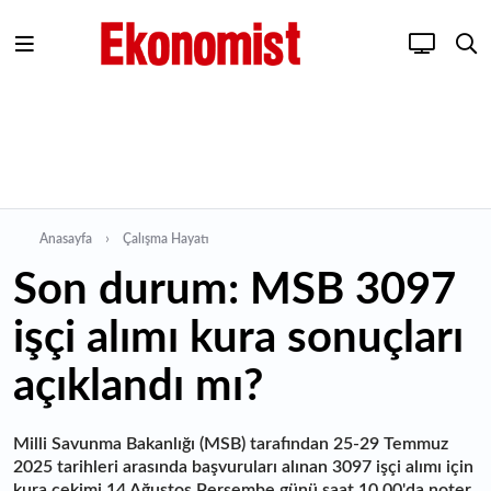
Anasayfa
Çalışma Hayatı
Son durum: MSB 3097
işçi alımı kura sonuçları
açıklandı mı?
Milli Savunma Bakanlığı (MSB) tarafından 25-29 Temmuz
2025 tarihleri arasında başvuruları alınan 3097 işçi alımı için
kura çekimi 14 Ağustos Perşembe günü saat 10.00'da noter