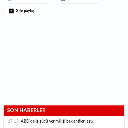
X ile paylaş
SON HABERLER
17:13
ABD'de iş gücü verimliliği beklentileri aştı