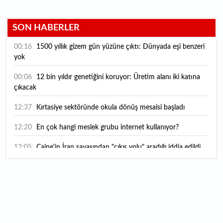
SON HABERLER
00:16
1500 yıllık gizem gün yüzüne çıktı: Dünyada eşi benzeri
yok
00:06
12 bin yıldır genetiğini koruyor: Üretim alanı iki katına
çıkacak
12:37
Kırtasiye sektöründe okula dönüş mesaisi başladı
12:20
En çok hangi meslek grubu internet kullanıyor?
12:05
Caine'in İran savaşından "çıkış yolu" aradığı iddia edildi
11:54
"Esnaf ve sanatkara bu yılın ilk yarısında yaklaşık 75
milyar lira finansman sağladık"
11:52
Yaratıcılık ve ticaret bir araya geldi: İşte İstanbul'un yeni
girişimcilik alanı