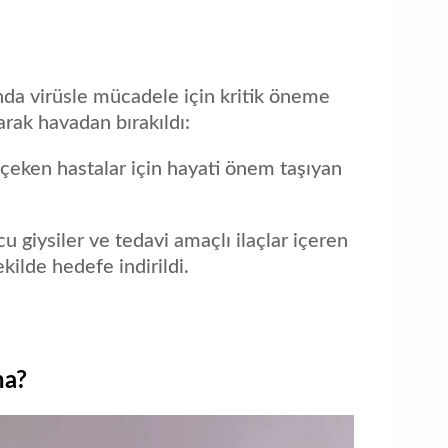
da virüsle mücadele için kritik öneme
rak havadan bırakıldı:
çeken hastalar için hayati önem taşıyan
cu giysiler ve tedavi amaçlı ilaçlar içeren
kilde hedefe indirildi.
ha?