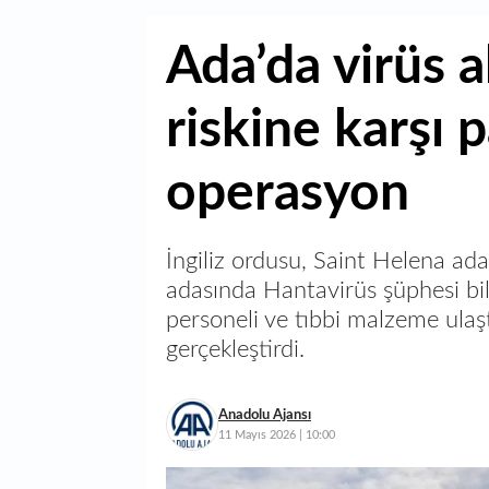
Ada’da virüs a
riskine karşı 
operasyon
İngiliz ordusu, Saint Helena ad
adasında Hantavirüs şüphesi bil
personeli ve tıbbi malzeme ula
gerçekleştirdi.
Anadolu Ajansı
11 Mayıs 2026 | 10:00