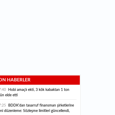
ON HABERLER
7:40
Hobi amaçlı ekti, 3 kök kabaktan 1 ton
ün elde etti
7:25
BDDK'dan tasarruf finansman şirketlerine
ni düzenleme: Sözleşme limitleri güncellendi,