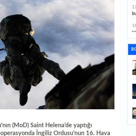
ye
1
bu
1
sa
1
B
dı
1
ta
1
y
1
Sa
1
ı'nın (MoD) Saint Helena’de yaptığı
1
n operasyonda İngiliz Ordusu’nun 16. Hava