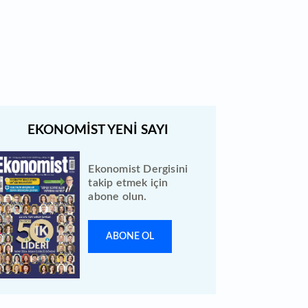
Quick Sigorta halka arz sonuçları
açıklandı: Bireysele kaç lot verdi?
Ekonomist Dergisini
takip etmek için
abone olun.
ABONE OL