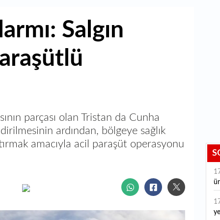
larmı: Salgın
paraşütlü
asının parçası olan Tristan da Cunha
dirilmesinin ardından, bölgeye sağlık
ştırmak amacıyla acil paraşüt operasyonu
S
1
ür
1
ye