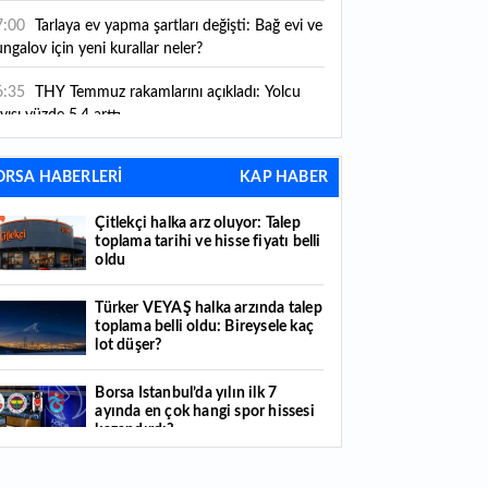
ni kurallar yürürlüğe girdi
7:00
Tarlaya ev yapma şartları değişti: Bağ evi ve
ngalov için yeni kurallar neler?
6:35
THY Temmuz rakamlarını açıkladı: Yolcu
yısı yüzde 5,4 arttı
6:27
Piyasaların beklediği veri geldi: ABD tarım
ORSA HABERLERİ
KAP HABER
şı istihdam rakamları açıklandı
Çitlekçi halka arz oluyor: Talep
6:24
Çitlekçi halka arz oluyor: Talep toplama
toplama tarihi ve hisse fiyatı belli
rihi ve hisse fiyatı belli oldu
oldu
6:10
ABD Başkanı Trump, İran'ın anlaşma
Türker VEYAŞ halka arzında talep
apmak istediğini savundu
toplama belli oldu: Bireysele kaç
lot düşer?
6:04
Boğaz’ın kıtaları birleştiren ruhu Memorial
nat Galerilerinde
Borsa İstanbul’da yılın ilk 7
ayında en çok hangi spor hissesi
6:01
Hafta sonu hava nasıl olacak?
kazandırdı?
6:00
Burgan Bank ilk yarı finansal sonuçlarını
Yabancı yatırımcı hissede satışa