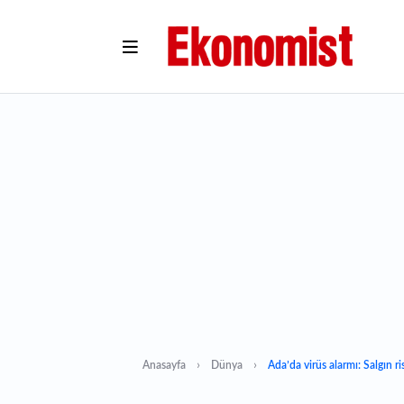
Anasayfa
Dünya
Ada’da virüs alarmı: Salgın r